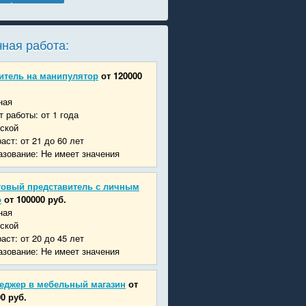
ная работа:
итель на манипулятор
от 120000
ная
 работы: от 1 года
ской
аст: от 21 до 60 лет
зование: Не имеет значения
говый представитель с личным
о
от 100000 руб.
ная
ской
аст: от 20 до 45 лет
зование: Не имеет значения
еджер в мебельный магазин
от
0 руб.