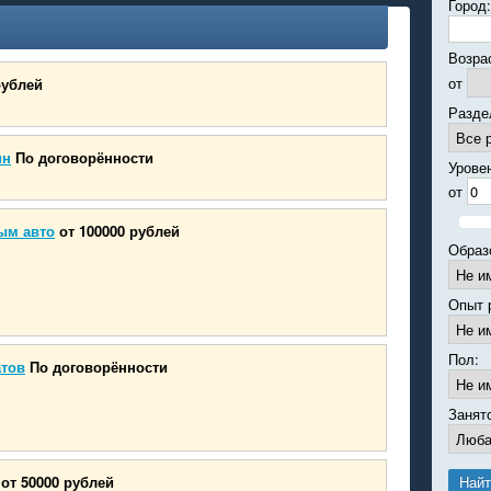
Город:
Возра
от
рублей
Разде
ин
По договорённости
Урове
от
ым авто
от 100000 рублей
Образ
Опыт 
Пол:
атов
По договорённости
Занят
от 50000 рублей