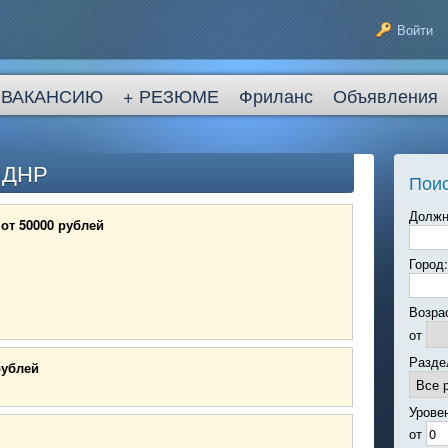
Войти
 ВАКАНСИЮ
+ РЕЗЮМЕ
Фриланс
Объявления
в ДНР
Поис
Должн
от 50000 рублей
Город:
Возра
от
Разде
рублей
Урове
от