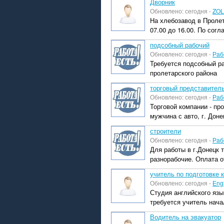
Дворник
Обновлено: сегодня -
ZOL
На хлебозавод в Пролет
07.00 до 16.00. По согл
подсобный рабочий
Обновлено: сегодня -
Раб
Требуется подсобный ра
пролетарского района
торговый представител
Обновлено: сегодня -
Раб
Торговой компании - пр
мужчина с авто, г. Доне
строители
Обновлено: сегодня -
Раб
Для работы в г.Донецк
разнорабочие. Оплата от
учитель по подготовке 
Обновлено: сегодня -
Eng
Студия английского язы
требуется учитель нача
Водитель на эвакуатор