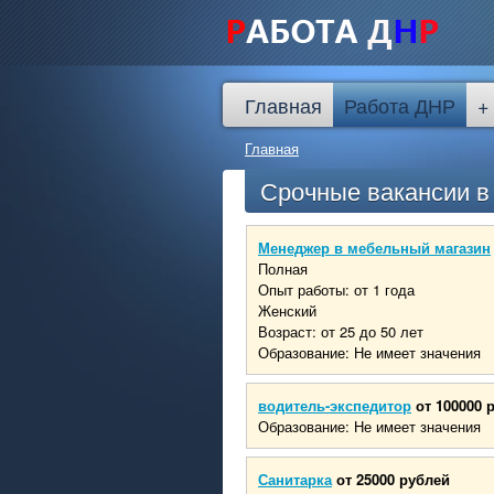
Главная
Работа ДНР
+
Главная
Срочные вакансии 
Менеджер в мебельный магазин
Полная
Опыт работы: от 1 года
Женский
Возраст: от 25 до 50 лет
Образование: Не имеет значения
водитель-экспедитор
от 100000 
Образование: Не имеет значения
Санитарка
от 25000 рублей