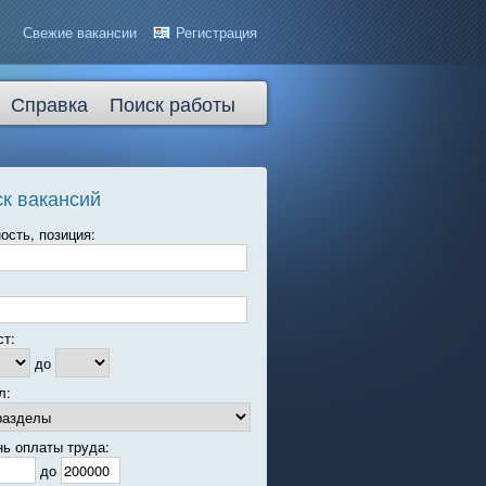
Свежие вакансии
Регистрация
Справка
Поиск работы
к вакансий
ость, позиция:
ст:
до
л:
нь оплаты труда:
до