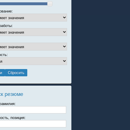
ование:
работы:
ость:
ск резюме
фамилия:
ость, позиция: