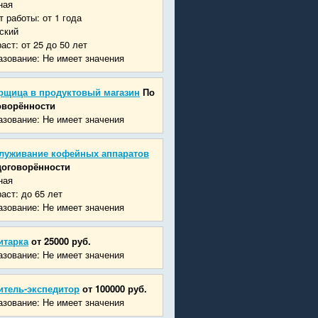
ная
 работы: от 1 года
ский
аст: от 25 до 50 лет
зование: Не имеет значения
рщица в продуктовый магазин
По
оворённости
зование: Не имеет значения
луживание кофейных аппаратов
договорённости
ная
аст: до 65 лет
зование: Не имеет значения
итарка
от 25000 руб.
зование: Не имеет значения
итель-экспедитор
от 100000 руб.
зование: Не имеет значения