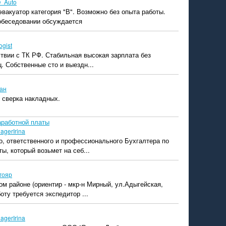
_Auto
эвакуатор категория "В". Возможно без опыта работы.
собеседовании обсуждается
logist
твии с ТК РФ. Стабильная высокая зарплата без
. Собственные сто и выездн...
ан
 сверка накладных.
аработной платы
agerIrina
, ответственного и профессионального Бухгалтера по
ы, который возьмет на себ...
гояр
м районе (ориентир - мкр-н Мирный, ул.Адыгейская,
оту требуется экспедитор ...
agerIrina