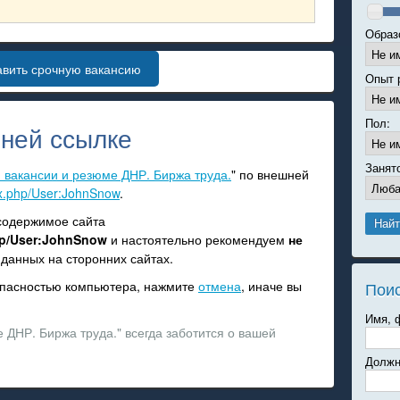
Образ
авить срочную вакансию
Опыт 
Пол:
ней ссылке
Занят
: вакансии и резюме ДНР. Биржа труда.
" по внешней
dex.php/User:JohnSnow
.
 содержимое сайта
php/User:JohnSnow
и настоятельно рекомендуем
не
данных на сторонних сайтах.
зопасностью компьютера, нажмите
отмена
, иначе вы
Пои
Имя, 
 ДНР. Биржа труда." всегда заботится о вашей
Должн