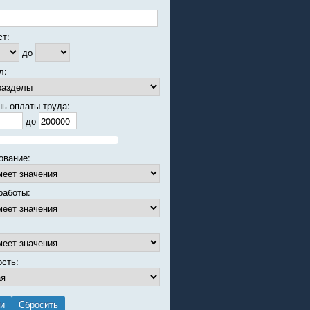
ст:
до
л:
нь оплаты труда:
до
ование:
работы:
ость: