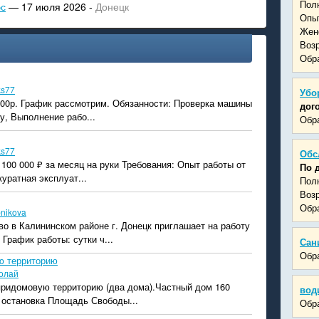
Пол
эс
— 17 июля 2026 -
Донецк
Опыт
Жен
Возр
Обра
ks77
Убо
000р. График рассмотрим. Обязанности: Проверка машины
дог
у, Выполнение рабо...
Обра
ks77
Обс
100 000 ₽ за месяц на руки Требования: Опыт работы от
По 
куратная эксплуат...
Пол
Возр
Обра
bnikova
о в Калининском районе г. Донецк приглашает на работу
рафик работы: сутки ч...
Сан
Обра
ю территорию
олай
 придомовую территорию (два дома).Частный дом 160
вод
, остановка Площадь Свободы...
Обра