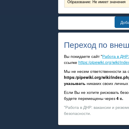
Образование: Не имеет значения
Доб
Переход по внеш
Вы покидаете сайт "
Работа в ДНР
ссылке
https:/pipewiki.org/wiki/in
Мы не несем ответственности за
https:/pipewiki.org/wiki/index.
указывать
никаких своих личных 
Если Вы не хотите рисковать бе
будете перемещены через
3
с.
"Работа в ДНР: вакансии и резюме
безопасности.