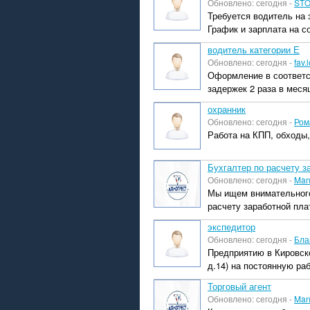
Обновлено: сегодня -
STO
Требуется водитель на 
График и зарплата на 
водитель категории Е
Обновлено: сегодня -
fav.
Оформление в соответс
задержек 2 раза в месяц
охранник
Обновлено: сегодня -
Ром
Работа на КПП, обходы,
Бухгалтер по расчету з
Обновлено: сегодня -
Man
Мы ищем внимательного
расчету заработной плат
экспедитор
Обновлено: сегодня -
Бла
Предприятию в Кировско
д.14) на постоянную раб
Торговый агент
Обновлено: сегодня -
Man