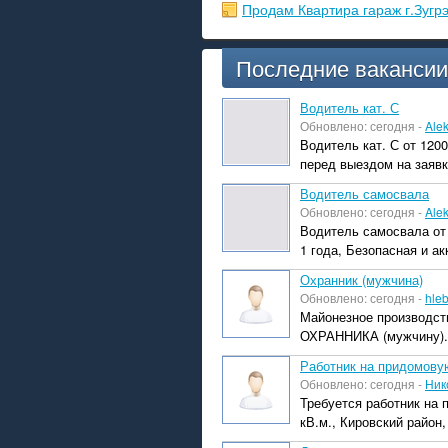
Продам Квартира гараж г.Зугр
Последние вакансии
Водитель кат. С
Обновлено: сегодня -
Ale
Водитель кат. С от 120
перед выездом на заявк
Водитель самосвала
Обновлено: сегодня -
Ale
Водитель самосвала от 
1 года, Безопасная и ак
Охранник (мужчина)
Обновлено: сегодня -
hle
Майонезное производств
ОХРАННИКА (мужчину). Г
Работник на придомову
Обновлено: сегодня -
Ник
Требуется работник на
кВ.м., Кировский район