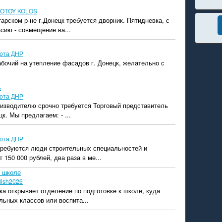
OTOY KOLOS
арском р-не г.Донецк требуется дворник. Пятидневка, с
асию - совмещение ва...
ота ДНР
бочий на утепление фасадов г. Донецк, желательно с
ь
ота ДНР
оизводителю срочно требуется Торговый представитель
цк. Мы предлагаем: - ...
ота ДНР
 требуются люди строительных специальностей и
 150 000 рублей, два раза в ме...
к школе
lish2026
ка открывает отделение по подготовке к школе, куда
льных классов или воспита...