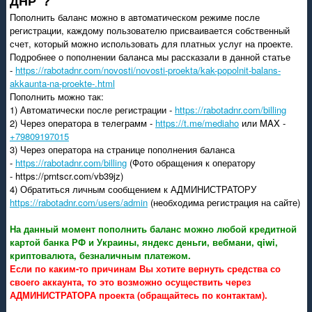
ДНР"?
Пополнить баланс можно в автоматическом режиме после
регистрации, каждому пользователю присваивается собственный
счет, который можно использовать для платных услуг на проекте.
Подробнее о пополнении баланса мы рассказали в данной статье
-
https://rabotadnr.com/novosti/novosti-proekta/kak-popolnit-balans-
akkaunta-na-proekte-.html
Пополнить можно так:
1) Автоматически после регистрации -
https://rabotadnr.com/billing
2) Через оператора в телеграмм -
https://t.me/mediaho
или MAX -
+79809197015
3) Через оператора на странице пополнения баланса
-
https://rabotadnr.com/billing
(Фото обращения к оператору
- https://prntscr.com/vb39jz)
4) Обратиться личным сообщением к АДМИНИСТРАТОРУ
https://rabotadnr.com/users/admin
(необходима регистрация на сайте)
На данный момент пополнить баланс можно любой кредитной
картой банка РФ и Украины, яндекс деньги, вебмани, qiwi,
криптовалюта, безналичным платежом.
Если по каким-то причинам Вы хотите вернуть средства со
своего аккаунта, то это возможно осуществить через
АДМИНИСТРАТОРА проекта (обращайтесь по контактам).