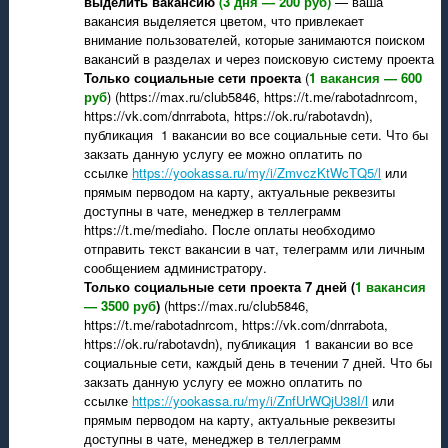
выделить вакансию
(3 дня — 200 руб)
— ваша
вакансия выделяется цветом, что привлекает
внимание пользователей, которые занимаются поиском
вакансий в разделах и через поисковую систему проекта
Только социальные сети проекта
(
1 вакансия — 600
руб
) (https://max.ru/club5846, https://t.me/rabotadnrcom,
https://vk.com/dnrrabota, https://ok.ru/rabotavdn),
публикация 1 вакансии во все социальные сети. Что бы
закзать данную услугу ее можно оплатить по
ссылке
https://yookassa.ru/my/i/ZmvczKtWcTQ5/l
или
прямым перводом на карту, актуальные реквезиты
доступны в чате, менеджер в теллеграмм
https://t.me/mediaho. После оплаты необходимо
отправить текст вакансии в чат, телеграмм или личным
сообщением администратору.
Только социальные сети проекта 7 дней (
1 вакансия
— 3500 руб
)
(https://max.ru/club5846,
https://t.me/rabotadnrcom, https://vk.com/dnrrabota,
https://ok.ru/rabotavdn), публикация 1 вакансии во все
социальные сети, каждый день в течении 7 дней. Что бы
закзать данную услугу ее можно оплатить по
ссылке
https://yookassa.ru/my/i/ZnfUrWQjU38I/l
или
прямым перводом на карту, актуальные реквезиты
доступны в чате, менеджер в теллеграмм