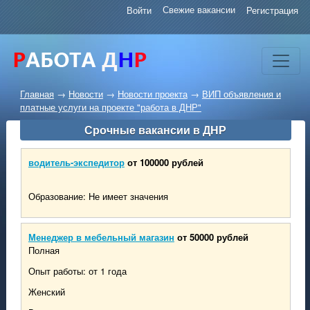
Свежие вакансии
Войти
Регистрация
Главная
→
Новости
→
Новости проекта
→
ВИП объявления и
платные услуги на проекте "работа в ДНР"
Срочные вакансии в ДНР
водитель-экспедитор
от 100000 рублей
Образование: Не имеет значения
Менеджер в мебельный магазин
от 50000 рублей
Полная
Опыт работы: от 1 года
Женский