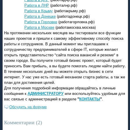
фициальное приложение проекта РАБОТА ДНР
Работа в ЛНР
(работалнр.рф)
Работа в Крыму
(работакрыму.рф)
Работа в Донецке
(работадонецк.рф)
Работа в Горловке
(работагорловка.рф)
Работа в Москве
(работамосква.москва)
На протяжении нескольких месяцев мы тестировали все функции
наших проектов и пришли к самому эффективному способу поиска
работы и сотрудников. В данный момент мы приглашаем к
сотрудничеству предпринимателей в сфере IT, которые желают
открыть представительство "сайта поиска вакансий и резюме" в
своем городе. Вы получите готовый бизнес проект, который будет
приносить Вам прибыль, а вы будете помогать людям найти работу.
В течении нескольких дней вы можете открыть бизнес в сети
интернет. У нас уже есть готовый механизм старта работы, а так же
план для достижения целей.
Для получения подробной информации обращайтесь в личные
сообщения к
АДМИНИСТРАТОРУ
или воспользуйтесь удобным для
вас связью с администрацией в разделе
"
КОНТАКТЫ
"
.
Обсудить на форуме
Комментарии (
2
)