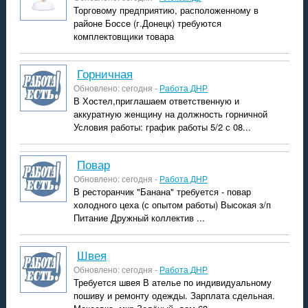
Торговому предприятию, расположенному в
районе Боссе (г.Донецк) требуются
комплектовщики товара
горничная
Обновлено: сегодня -
Работа ДНР
В Хостел,приглашаем ответственную и
аккуратную женщину на должность горничной
Условия работы: график работы 5/2 с 08...
повар
Обновлено: сегодня -
Работа ДНР
В ресторанчик "Банана" требуется - повар
холодного цеха (с опытом работы) Высокая з/п
Питание Дружный коллектив ...
швея
Обновлено: сегодня -
Работа ДНР
Требуется швея В ателье по индивидуальному
пошиву и ремонту одежды. Зарплата сдельная.