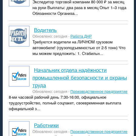
Экспедитор торговой компании 80 000 ₽ за месяц
на руки Выплаты: два раза в месяц Опыт 1–3 года
Обязанности Организа...
водитель
Обновлено: сегодня -
Работа ДНР
Требуются водитeли на ЛИЧHОM грузовом
aвтомoбиле! (грузопoдъемнoстью от 2-5 тонн) Что
мы мoжем пpедложить: 1. Cтaбильн...
Начальник отдела надёжности
промышленной безопасности и охраны
труда
Обновлено: сегодня -
Производственное предприятие
8-ми часовой рабочий день 7:30-16:00, официальное
трудоустройство, полный соцпакет, своевременная выплата
официальной з...
Работники
Обновлено: сегодня -
Производственное предприятие