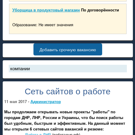
Уборщица в продуктовый магазин
По договорённости
Образование: Не имеет значения
Добавить срочную вакансию
 компании
ынок труда в России стал рынком соискателя
амые высокооплачиваемые рабочие специальности за первый к
Сеть сайтов о работе
риложение «работа ДНР» снова доступно в Play Market
ак пополнить баланс аккаунта на проекте "работа ДНР"
11 мая 2017 -
Администратор
ольшое обновление на проекте "работа ДНР": закладки, обновле
Мы продолжаем открывать новые проекты "работы" по
оиск работы в России и Украине
городам ДНР, ЛНР, России и Украины, что бы поиск работы
ктуальные вакансии в ДНР на 2021 год от Центра Занятости ДН
был удобным, быстрым и эффективным. На данный момент
се важные вакансии
мы открыли 6 сетевых сайтов вакансий и резюме:
Работа в ДНР
(работаднр.рф)