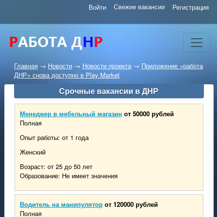
Свежие вакансии
Войти
Регистрация
Главная
→
Новости
→
Новости проекта
→
Приложение «работа
ДНР» снова доступно в Play Market
Срочные вакансии в ДНР
Менеджер в мебельный магазин
от 50000 рублей
Полная
Опыт работы: от 1 года
Женский
Возраст: от 25 до 50 лет
Образование: Не имеет значения
Водитель на манипулятор
от 120000 рублей
Полная