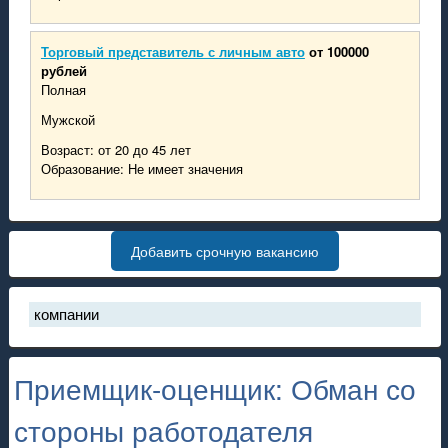
Торговый представитель с личным авто
от 100000
рублей
Полная
Мужской
Возраст: от 20 до 45 лет
Образование: Не имеет значения
Добавить срочную вакансию
компании
нок труда в России стал рынком соискателя
мые высокооплачиваемые рабочие специальности за первый кв
Приемщик-оценщик: Обман со
иложение «работа ДНР» снова доступно в Play Market
к пополнить баланс аккаунта на проекте "работа ДНР"
стороны работодателя
льшое обновление на проекте "работа ДНР": закладки, обновлен