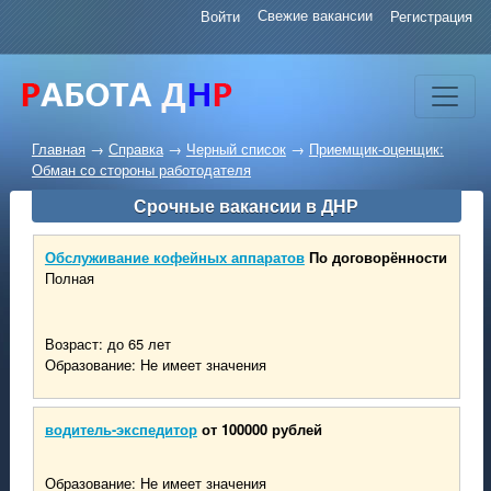
Свежие вакансии
Войти
Регистрация
Главная
→
Справка
→
Черный список
→
Приемщик-оценщик:
Обман со стороны работодателя
Срочные вакансии в ДНР
Обслуживание кофейных аппаратов
По договорённости
Полная
Возраст: до 65 лет
Образование: Не имеет значения
водитель-экспедитор
от 100000 рублей
Образование: Не имеет значения