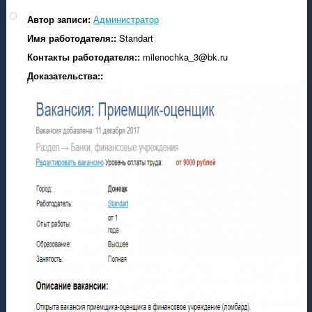
иск работы в России и Украине
Автор записи:
Администратор
туальные вакансии в ДНР на 2021 год от Центра Занятости ДНР
Имя работодателя::
Standart
е важные вакансии
Контакты работодателя::
milenochka_3@bk.ru
ициальное приложение проекта РАБОТА ДНР
Доказательства::