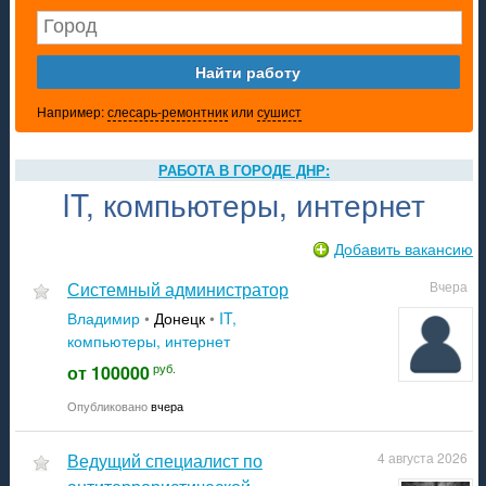
акансии в ДНР на 2021 год от Центра Занятости ДНР (ежедневн
акансии
 приложение проекта РАБОТА ДНР
Например:
слесарь-ремонтник
или
сушист
РАБОТА В ГОРОДЕ ДНР:
Донецк
IT, компьютеры, интернет
Макеевка
Мариуполь
Добавить вакансию
Горловка
Енакиево
системный администратор
вчера
Харцызск
Торез
Владимир
•
Донецк
•
IT,
Снежное
компьютеры, интернет
Шахтерск
руб.
от 100000
Ясиноватая
Кировское
Опубликовано
вчера
Дебальцево
Амвросиевке
Ведущий специалист по
Зугрэс
4 августа 2026
Иловайск