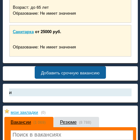
Возраст: до 65 лет
Образование: Не имеет значения
Санитарка
от 25000 руб.
Образование: Не имеет значения
Добавить срочную вакансию
в России стал рынком соискателя
оплачиваемые рабочие специальности за первый квартал 2024 
мои закладки
(0)
работа ДНР» снова доступно в Play Market
Вакансии
Резюме
 баланс аккаунта на проекте "работа ДНР"
(1 069)
(8 788)
ление на проекте "работа ДНР": закладки, обновление вакансий
 в России и Украине