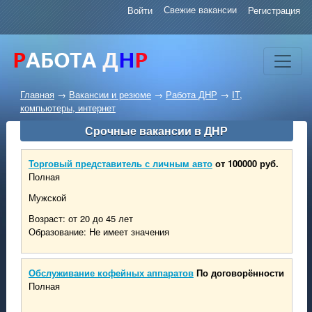
Свежие вакансии
Войти
Регистрация
Главная
→
Вакансии и резюме
→
Работа ДНР
→
IT,
компьютеры, интернет
Срочные вакансии в ДНР
Торговый представитель с личным авто
от 100000 руб.
Полная
Мужской
Возраст: от 20 до 45 лет
Образование: Не имеет значения
Обслуживание кофейных аппаратов
По договорённости
Полная