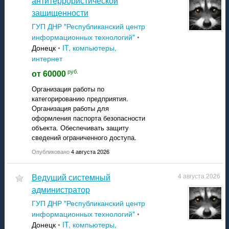
антитеррористической
Ждановка
защищенности
Новоазовск
ГУП ДНР "Республиканский центр
Моспино
Седово
информационных технологий"
•
Славянск
Донецк
•
IT, компьютеры,
Волноваха
интернет
Артемовск
руб.
от 60000
Бахмут
Организация работы по
категорированию предприятия.
Организация работы для
оформления паспорта безопасности
объекта. Обеспечивать защиту
сведений ограниченного доступа.
Опубликовано
4 августа 2026
Ведущий системный
4 августа 2026
администратор
ГУП ДНР "Республиканский центр
информационных технологий"
•
Донецк
•
IT, компьютеры,