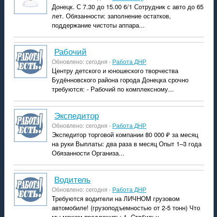
Донецк. С 7.30 до 15.00 6/1 Сотрудник с авто до 65
лет. Обязанности: заполнение остатков,
поддержание чистоты аппара...
рабочий
Обновлено: сегодня -
Работа ДНР
Центру детского и юношеского творчества
Будённовского района города Донецка срочно
требуются: - Рабочий по комплексному...
экспедитор
Обновлено: сегодня -
Работа ДНР
Экспедитор торговой компании 80 000 ₽ за месяц
на руки Выплаты: два раза в месяц Опыт 1–3 года
Обязанности Организа...
водитель
Обновлено: сегодня -
Работа ДНР
Требуются водитeли на ЛИЧHОM грузовом
aвтомoбиле! (грузопoдъемнoстью от 2-5 тонн) Что
мы мoжем пpедложить: 1. Cтaбильн...