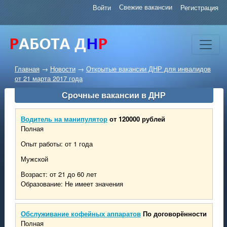
Свежие вакансии
Войти
Регистрация
Главная
→
Новости
→
Открытые вакансии ДНР для инвалидов
от 21 марта 2017 года
Срочные вакансии в ДНР
Водитель на манипулятор
от 120000 рублей
Полная
Опыт работы: от 1 года
Мужской
Возраст: от 21 до 60 лет
Образование: Не имеет значения
Обслуживание кофейных аппаратов
По договорённости
Полная