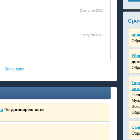
1
2 августа 2026
Сроч
вод
1 августа 2026
Обра
Убо
дог
Обра
Последняя
Тор
авт
Пол
Муж
Возр
ин
По договорённости
Обра
Сан
Обра