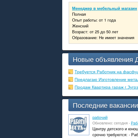
Менеджер в мебельный магазин
Полная
Опыт работы: от 1 года
Женский
Возраст: от 25 до 50 лет
Образование: Не имеет значения
Новые объявления 
Требуется Работник на фасфу
Предлагаю Изготовление мета
Продам Квартира гараж г.Зугр
Последние вакансии
рабочий
Обновлено: сегодня -
Раб
Центру детского и юнош
срочно требуются: - Ра