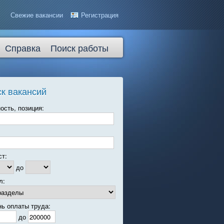
Свежие вакансии
Регистрация
Справка
Поиск работы
к вакансий
ость, позиция:
ст:
до
л:
нь оплаты труда:
до