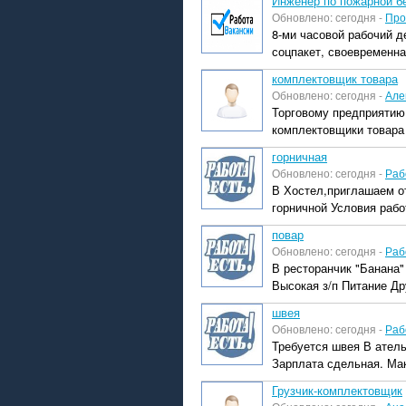
Инженер по пожарной бе
Обновлено: сегодня -
Про
8-ми часовой рабочий д
соцпакет, своевременна
комплектовщик товара
Обновлено: сегодня -
Але
Торговому предприятию,
комплектовщики товара
горничная
Обновлено: сегодня -
Раб
В Хостел,приглашаем о
горничной Условия работ
повар
Обновлено: сегодня -
Раб
В ресторанчик "Банана"
Высокая з/п Питание Др
швея
Обновлено: сегодня -
Раб
Требуется швея В ател
Зарплата сдельная. Мак
Грузчик-комплектовщик