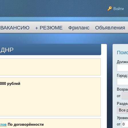
Войти
 ВАКАНСИЮ
+ РЕЗЮМЕ
Фриланс
Объявления
в ДНР
Поис
Должн
Город:
0000 рублей
Возра
от
Разде
Урове
от
атов
По договорённости