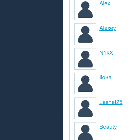
Alex
Alexey
N1kX
Iloна
Leshef25
Beauty