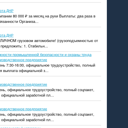
ота ДНР
мпании 80 000 ₽ за месяц на руки Выплаты: два раза в
язанности Организа...
ота ДНР
 ЛИЧHОM грузовом aвтомoбиле! (грузопoдъемнoстью от
 пpедложить: 1. Cтaбильн...
жности промышленной безопасности и охраны труда
изводственное предприятие
ень 7:30-16:00, официальное трудоустройство, полный
я выплата официальной з...
изводственное предприятие
ень, официальное трудоустройство, полный соцпакет,
 официальной заработной пл...
изводственное предприятие
ень, официальное трудоустройство, полный соцпакет,
 официальной заработной пл...