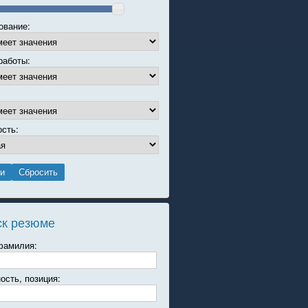
ование:
работы:
ость:
ск резюме
фамилия:
ость, позиция: