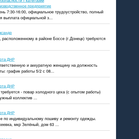
зопасности I категории
изводственное предприятие
ень 7:30-16:00, официальное трудоустройство, полный
я выплата официальной з...
ксандр
 расположенному в районе Боссе (г.Донецк) требуются
ота ДНР
тветственную и аккуратную женщину на должность
ы: график работы 5/2 с 08...
ота ДНР
 требуется - повар холодного цеха (с опытом работы)
ужный коллектив ...
ота ДНР
ье по индивидуальному пошиву и ремонту одежды.
еевка, мкр Зелёный, дом 63 ...