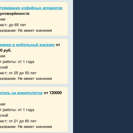
луживание кофейных аппаратов
договорённости
ная
аст: до 65 лет
зование: Не имеет значения
еджер в мебельный магазин
от
0 руб.
ная
 работы: от 1 года
ский
аст: от 25 до 50 лет
зование: Не имеет значения
итель на манипулятор
от 120000
ная
 работы: от 1 года
ской
аст: от 21 до 60 лет
зование: Не имеет значения