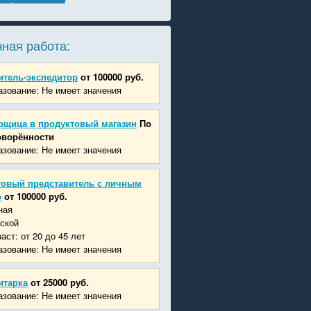
ная работа:
итель-экспедитор
от 100000 руб.
зование: Не имеет значения
рщица в продуктовый магазин
По
оворённости
зование: Не имеет значения
говый представитель с личным
о
от 100000 руб.
ная
ской
аст: от 20 до 45 лет
зование: Не имеет значения
итарка
от 25000 руб.
зование: Не имеет значения