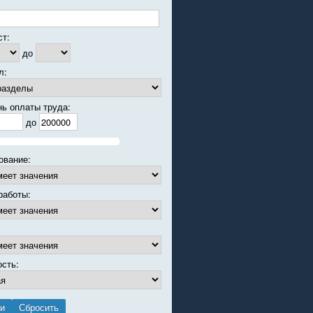
ст:
до
л:
нь оплаты труда:
до
ование:
работы:
ость: