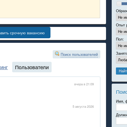
Образ
Опыт 
авить срочную вакансию
Пол:
Занят
Поиск пользователей
инг
Пользователи
вчера в 21:09
Пои
Имя, 
5 августа 2026
Должн