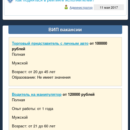
туальные вакансии в ДНР на 2021 год от Центра Занятости ДН
се важные вакансии
Администратор
11 мая 2017
фициальное приложение проекта РАБОТА ДНР
ВИП вакансии
Торговый представитель с личным авто
от 100000
рублей
Полная
Мужской
Возраст: от 20 до 45 лет
Образование: Не имеет значения
Водитель на манипулятор
от 120000 рублей
Полная
Опыт работы: от 1 года
Мужской
Возраст: от 21 до 60 лет