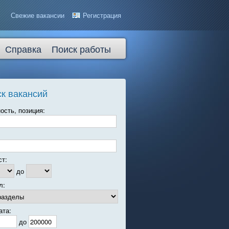
Свежие вакансии
Регистрация
Справка
Поиск работы
к вакансий
ость, позиция:
ст:
до
л:
ата:
до