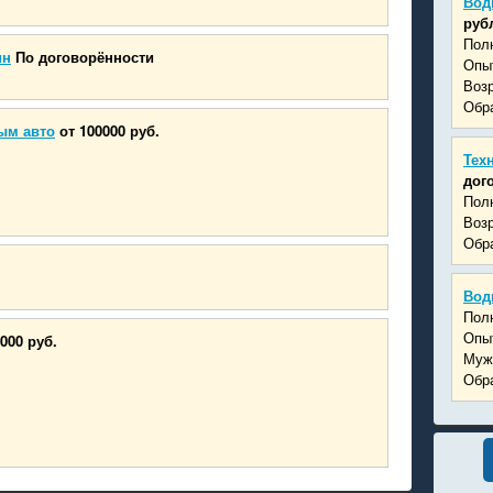
Вод
руб
Пол
ин
По договорённости
Опыт
Возр
Обра
ым авто
от 100000 руб.
Тех
дог
Пол
Возр
Обр
Вод
Пол
Опыт
000 руб.
Муж
Обра