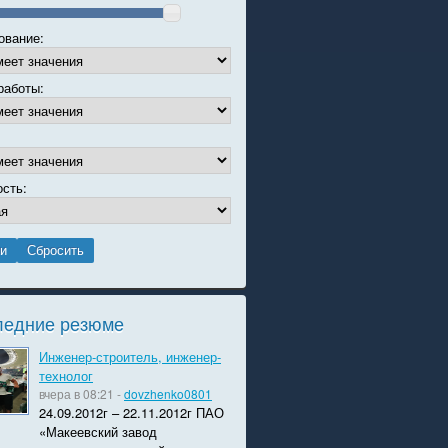
ование:
работы:
ысокооплачиваемые рабочие специальности за первый квартал 
ость:
ледние резюме
Инженер-строитель, инженер-
технолог
вчера в 08:21 -
dovzhenko0801
24.09.2012г – 22.11.2012г ПАО
«Макеевский завод