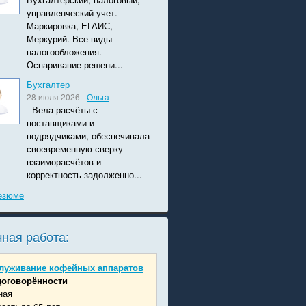
управленческий учет.
Маркировка, ЕГАИС,
Меркурий. Все виды
налогообложения.
Оспаривание решени...
Бухгалтер
28 июля 2026 -
Ольга
- Вела расчёты с
поставщиками и
подрядчиками, обеспечивала
своевременную сверку
взаиморасчётов и
корректность задолженно...
езюме
ная работа:
луживание кофейных аппаратов
договорённости
ная