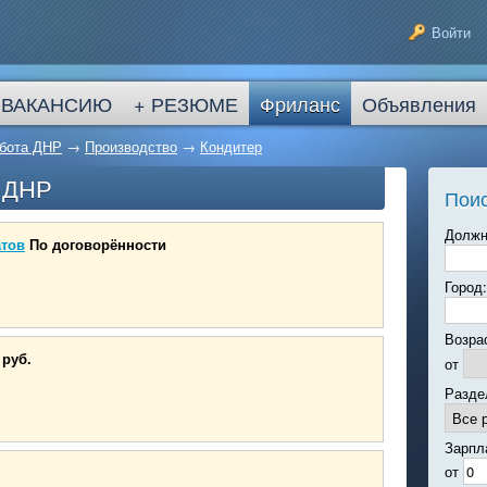
Войти
 ВАКАНСИЮ
+ РЕЗЮМЕ
Фриланс
Объявления
бота ДНР
→
Производство
→
Кондитер
в ДНР
Поис
Должн
атов
По договорённости
Город:
Возра
 руб.
от
Разде
Зарпл
от