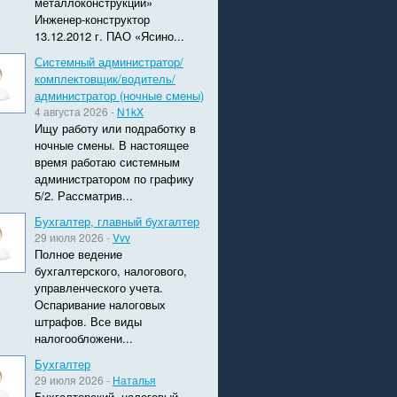
металлоконструкций»
Инженер-конструктор
13.12.2012 г. ПАО «Ясино...
Системный администратор/
комплектовщик/водитель/
администратор (ночные смены)
4 августа 2026 -
N1kX
Ищу работу или подработку в
ночные смены. В настоящее
время работаю системным
администратором по графику
5/2. Рассматрив...
Бухгалтер, главный бухгалтер
29 июля 2026 -
Vvv
Полное ведение
бухгалтерского, налогового,
управленческого учета.
Оспаривание налоговых
штрафов. Все виды
налогообложени...
Бухгалтер
29 июля 2026 -
Наталья
Бухгалтерский, налоговый,