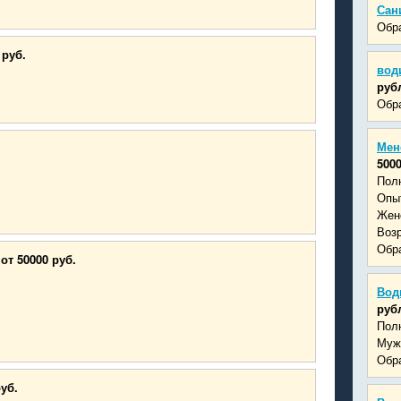
Сан
Обра
 руб.
вод
руб
Обра
Мен
500
Пол
Опыт
Жен
Возр
Обра
от 50000 руб.
Вод
руб
Пол
Муж
Обра
руб.