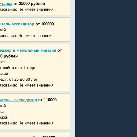
итарка
от 25000 рублей
зование: Не имеет значения
итель-экспедитор
от 100000
лей
зование: Не имеет значения
еджер в мебельный магазин
от
00 рублей
ная
 работы: от 1 года
ский
аст: от 25 до 50 лет
зование: Не имеет значения
итель - экспедитор
от 110000
лей
ная
ской
зование: Не имеет значения