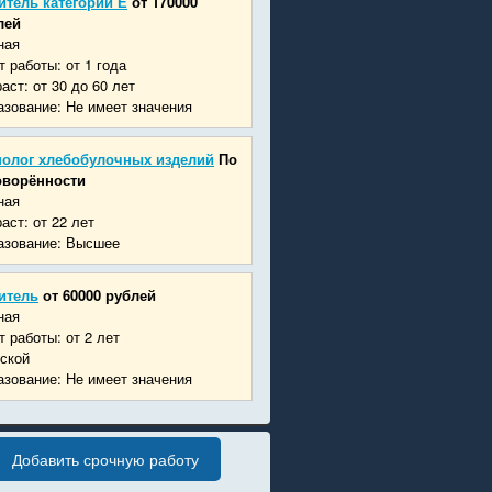
итель категории Е
от 170000
лей
ная
 работы: от 1 года
аст: от 30 до 60 лет
зование: Не имеет значения
нолог хлебобулочных изделий
По
оворённости
ная
аст: от 22 лет
азование: Высшее
итель
от 60000 рублей
ная
 работы: от 2 лет
ской
зование: Не имеет значения
Добавить срочную работу