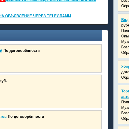
Возр
Обра
НА ОБЪЯВЛЕНИЕ ЧЕРЕЗ TELEGRAMM
Вод
руб
Пол
Опыт
Муж
Возр
ий
По договорённости
Обра
Убо
дог
Обра
руб.
Тор
авт
Пол
Муж
Возр
атов
По договорённости
Обра