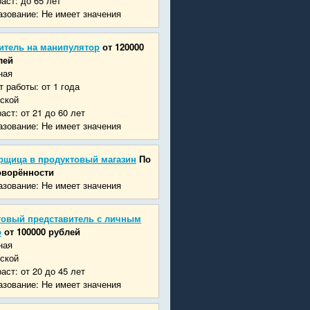
аст: до 65 лет
зование: Не имеет значения
итель на манипулятор
от 120000
лей
ная
 работы: от 1 года
ской
аст: от 21 до 60 лет
зование: Не имеет значения
рщица в продуктовый магазин
По
оворённости
зование: Не имеет значения
говый представитель с личным
о
от 100000 рублей
ная
ской
аст: от 20 до 45 лет
зование: Не имеет значения