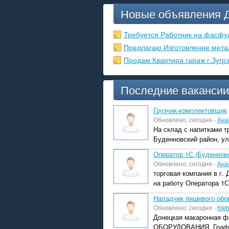
Новые объявления 
Требуется Работник на фасфу
Предлагаю Изготовление мета
Продам Квартира гараж г.Зугр
Последние вакансии
Грузчик-комплектовщик
Обновлено: сегодня -
Ана
На склад с напитками т
Буденновский район, ул.
Оператор 1С (Буденновс
Обновлено: сегодня -
Ана
торговая компания в г.
на работу Оператора 1С
Наладчик пишевого обо
Обновлено: сегодня -
hle
Донецкая макаронная 
ОБОРУДОВАНИЯ. График 