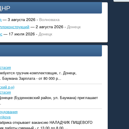
ДНР
д
— 3 августа 2026 -
Волноваха
ллоконструкций
— 2 августа 2026 -
Донецк
эс
— 17 июля 2026 -
Донецк
стасия
ребуется грузчик-комплектовщик, г. Донецк,
 Баумана Зарплата - от 80 000 р...
кий р-н)
стасия
 Донецке (Буденновский район, ул. Баумана) приглашает
.
рудования
bnikova
фабрика открывает вакансию НАЛАДЧИК ПИЩЕВОГО
работы сменный - с 13.00 до 8.00,...