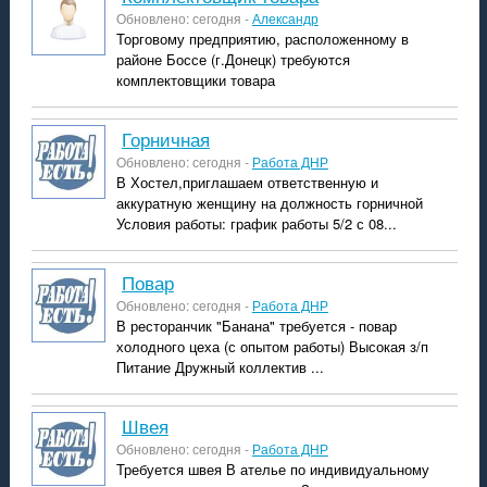
Обновлено: сегодня -
Александр
Торговому предприятию, расположенному в
районе Боссе (г.Донецк) требуются
комплектовщики товара
горничная
Обновлено: сегодня -
Работа ДНР
В Хостел,приглашаем ответственную и
аккуратную женщину на должность горничной
Условия работы: график работы 5/2 с 08...
повар
Обновлено: сегодня -
Работа ДНР
В ресторанчик "Банана" требуется - повар
холодного цеха (с опытом работы) Высокая з/п
Питание Дружный коллектив ...
швея
Обновлено: сегодня -
Работа ДНР
Требуется швея В ателье по индивидуальному