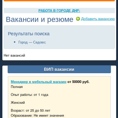
РАБОТА В ГОРОДЕ ДНР:
Донецк
Вакансии и резюме
Добавить вакансию
Макеевка
Мариуполь
Горловка
Результаты поиска
Енакиево
Харцызск
Город — Седово;
Торез
Снежное
Нет вакансий
Шахтерск
Ясиноватая
Кировское
ВИП вакансии
Дебальцево
Амвросиевке
Зугрэс
Менеджер в мебельный магазин
от 50000 руб.
Иловайск
Полная
Ждановка
Опыт работы: от 1 года
Новоазовск
Моспино
Женский
Седово
Возраст: от 25 до 50 лет
Славянск
Образование: Не имеет значения
Волноваха