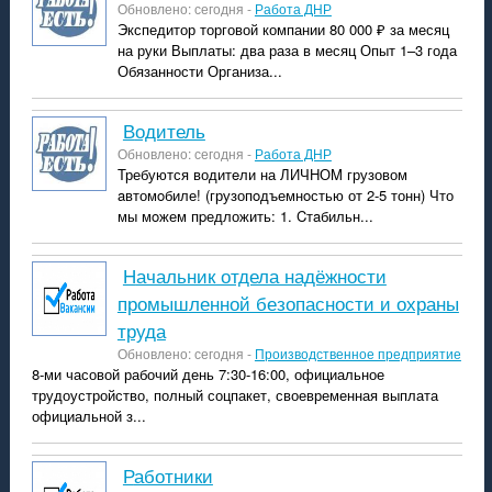
Обновлено: сегодня -
Работа ДНР
Экспедитор торговой компании 80 000 ₽ за месяц
на руки Выплаты: два раза в месяц Опыт 1–3 года
Обязанности Организа...
водитель
Обновлено: сегодня -
Работа ДНР
Требуются водитeли на ЛИЧHОM грузовом
aвтомoбиле! (грузопoдъемнoстью от 2-5 тонн) Что
мы мoжем пpедложить: 1. Cтaбильн...
Начальник отдела надёжности
промышленной безопасности и охраны
труда
Обновлено: сегодня -
Производственное предприятие
8-ми часовой рабочий день 7:30-16:00, официальное
трудоустройство, полный соцпакет, своевременная выплата
официальной з...
Работники