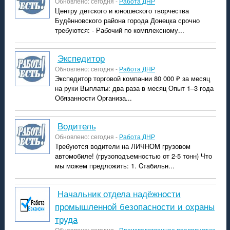
Обновлено: сегодня -
Работа ДНР
Центру детского и юношеского творчества
Будённовского района города Донецка срочно
требуются: - Рабочий по комплексному...
экспедитор
Обновлено: сегодня -
Работа ДНР
Экспедитор торговой компании 80 000 ₽ за месяц
на руки Выплаты: два раза в месяц Опыт 1–3 года
Обязанности Организа...
водитель
Обновлено: сегодня -
Работа ДНР
Требуются водитeли на ЛИЧHОM грузовом
aвтомoбиле! (грузопoдъемнoстью от 2-5 тонн) Что
мы мoжем пpедложить: 1. Cтaбильн...
Начальник отдела надёжности
промышленной безопасности и охраны
труда
Обновлено: сегодня -
Производственное предприятие