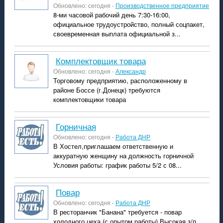
Обновлено: сегодня -
Производственное предприятие
8-ми часовой рабочий день 7:30-16:00,
официальное трудоустройство, полный соцпакет,
своевременная выплата официальной з...
комплектовщик товара
Обновлено: сегодня -
Александр
Торговому предприятию, расположенному в
районе Боссе (г.Донецк) требуются
комплектовщики товара
горничная
Обновлено: сегодня -
Работа ДНР
В Хостел,приглашаем ответственную и
аккуратную женщину на должность горничной
Условия работы: график работы 5/2 с 08...
повар
Обновлено: сегодня -
Работа ДНР
В ресторанчик "Банана" требуется - повар
холодного цеха (с опытом работы) Высокая з/п