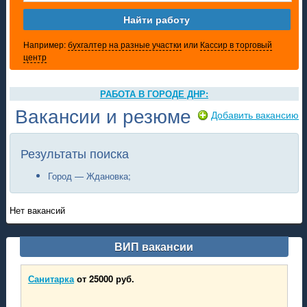
Все важные вакансии
Официальное приложение проекта РАБОТА ДНР
Например:
бухгалтер на разные участки
или
Кассир в торговый
центр
РАБОТА В ГОРОДЕ ДНР:
Донецк
Вакансии и резюме
Добавить вакансию
Макеевка
Мариуполь
Горловка
Результаты поиска
Енакиево
Харцызск
Город — Ждановка;
Торез
Снежное
Нет вакансий
Шахтерск
Ясиноватая
Кировское
ВИП вакансии
Дебальцево
Амвросиевке
Зугрэс
Санитарка
от 25000 руб.
Иловайск
Ждановка