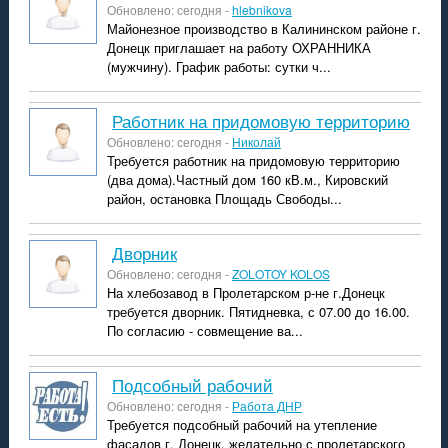
Обновлено: сегодня -
hlebnikova
Майонезное производство в Калининском районе г.
Донецк приглашает на работу ОХРАННИКА
(мужчину). График работы: сутки ч...
Работник на придомовую территорию
Обновлено: сегодня -
Николай
Требуется работник на придомовую территорию
(два дома).Частный дом 160 кВ.м., Кировский
район, остановка Площадь Свободы...
Дворник
Обновлено: сегодня -
ZOLOTOY KOLOS
На хлебозавод в Пролетарском р-не г.Донецк
требуется дворник. Пятидневка, с 07.00 до 16.00.
По согласию - совмещение ва...
подсобный рабочий
Обновлено: сегодня -
Работа ДНР
Требуется подсобный рабочий на утепление
фасадов г. Донецк, желательно с пролетарского