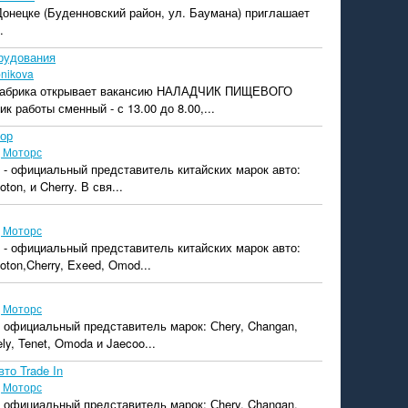
 Донецке (Буденновский район, ул. Баумана) приглашает
.
рудования
bnikova
фабрика открывает вакансию НАЛАДЧИК ПИЩЕВОГО
работы сменный - с 13.00 до 8.00,...
ор
 Моторс
 - официальный представитель китайских марок авто:
ton, и Cherry. В свя...
 Моторс
 - официальный представитель китайских марок авто:
oton,Cherry, Exeed, Omod...
 Моторс
 официальный представитель марок: Сhery, Changan,
ly, Tenet, Omoda и Jaecoo...
то Trade In
 Моторс
 официальный представитель марок: Сhery, Changan,