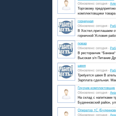
Обновлено: сегодня -
Але
Торговому предприятию,
комплектовщики товара
горничная
Обновлено: сегодня -
Раб
В Хостел,приглашаем о
горничной Условия работ
повар
Обновлено: сегодня -
Раб
В ресторанчик "Банана"
Высокая з/п Питание Др
швея
Обновлено: сегодня -
Раб
Требуется швея В ател
Зарплата сдельная. Мак
Грузчик-комплектовщик
Обновлено: сегодня -
Ана
На склад с напитками т
Буденновский район, ул.
Оператор 1С (Буденновс
Обновлено: сегодня -
Ана