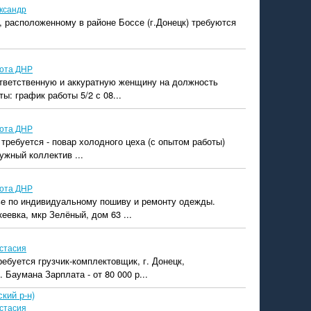
ксандр
 расположенному в районе Боссе (г.Донецк) требуются
ота ДНР
тветственную и аккуратную женщину на должность
ы: график работы 5/2 с 08...
ота ДНР
 требуется - повар холодного цеха (с опытом работы)
ужный коллектив ...
ота ДНР
ье по индивидуальному пошиву и ремонту одежды.
еевка, мкр Зелёный, дом 63 ...
стасия
ребуется грузчик-комплектовщик, г. Донецк,
 Баумана Зарплата - от 80 000 р...
кий р-н)
стасия