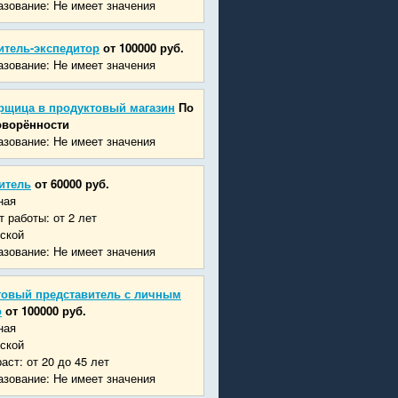
зование: Не имеет значения
итель-экспедитор
от 100000 руб.
зование: Не имеет значения
рщица в продуктовый магазин
По
оворённости
зование: Не имеет значения
итель
от 60000 руб.
ная
 работы: от 2 лет
ской
зование: Не имеет значения
говый представитель с личным
о
от 100000 руб.
ная
ской
аст: от 20 до 45 лет
зование: Не имеет значения