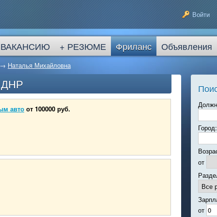
Войти
 ВАКАНСИЮ
+ РЕЗЮМЕ
Фриланс
Объявления
→
Наталья Михайловна
в ДНР
Поис
Должн
ым авто
от 100000 руб.
Город:
Возра
от
Разде
Зарпл
от