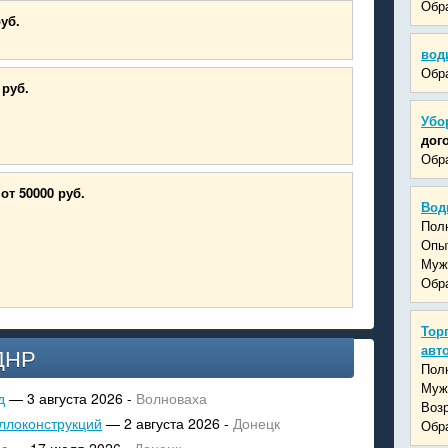
Обра
руб.
вод
Обра
 руб.
Убо
дог
Обра
от 50000 руб.
Вод
Пол
Опыт
Муж
Обра
Тор
авт
ДНР
Пол
Муж
д
— 3 августа 2026 -
Волноваха
Возр
ллоконструкций
— 2 августа 2026 -
Донецк
Обра