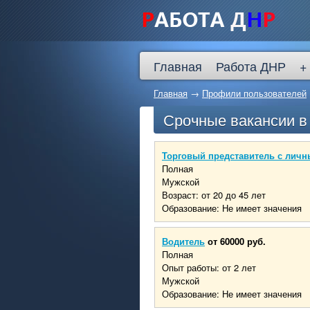
Главная
Работа ДНР
+
Главная
→
Профили пользователей
Срочные вакансии 
Торговый представитель с личн
Полная
Мужской
Возраст: от 20 до 45 лет
Образование: Не имеет значения
Водитель
от 60000 руб.
Полная
Опыт работы: от 2 лет
Мужской
Образование: Не имеет значения