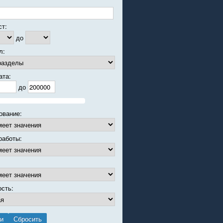
ст:
до
л:
ата:
до
ование:
работы:
ость: