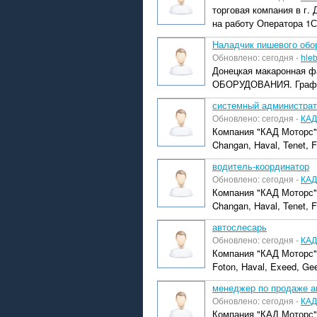
торговая компания в г.
на работу Оператора 1С
Наладчик пишевого обо
Обновлено: сегодня -
hle
Донецкая макаронная 
ОБОРУДОВАНИЯ. График 
системный администрат
Обновлено: сегодня -
КАД
Компания "КАД Моторс"
Changan, Haval, Tenet, Fo
водитель-координатор
Обновлено: сегодня -
КАД
Компания "КАД Моторс"
Changan, Haval, Tenet, F
автослесарь
Обновлено: сегодня -
КАД
Компания "КАД Моторс"
Foton, Haval, Exeed, Gee
менеджер по продаже ав
Обновлено: сегодня -
КАД
Компания "КАД Моторс"