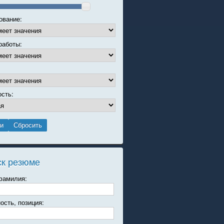
ование:
работы:
ость:
ск резюме
фамилия:
ость, позиция: