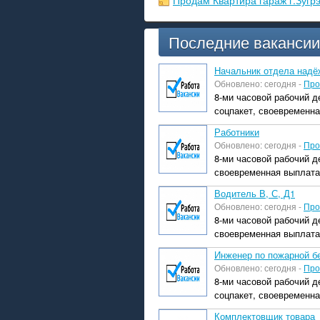
Продам Квартира гараж г.Зугр
Последние вакансии
Начальник отдела надё
Обновлено: сегодня -
Про
8-ми часовой рабочий д
соцпакет, своевременна
Работники
Обновлено: сегодня -
Про
8-ми часовой рабочий д
своевременная выплата
Водитель В, С, Д1
Обновлено: сегодня -
Про
8-ми часовой рабочий д
своевременная выплата
Инженер по пожарной бе
Обновлено: сегодня -
Про
8-ми часовой рабочий д
соцпакет, своевременна
Комплектовщик товара