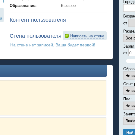
Город:
Образование:
Высшее
Возра
ya
Контент пользователя
от
Разде
Стена пользователя
Написать на стене
На стене нет записей. Ваша будет первой!
Зарпл
от
Образ
Опыт 
Пол:
Занят