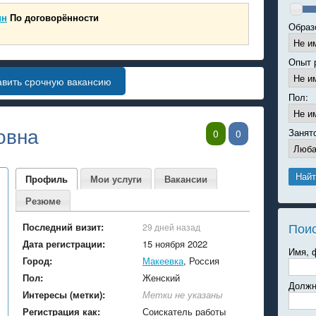
ин
По договорённости
Образ
Опыт 
авить срочную вакансию
Пол:
овна
Занят
0
0
Профиль
Мои услуги
Вакансии
Резюме
Пои
Последний визит:
29 дней назад
Дата регистрации:
15 ноября 2022
Имя, 
Город:
Макеевка
, Россия
Пол:
Женский
Должн
Интересы (метки):
Метки не указаны
Регистрация как:
Соискатель работы