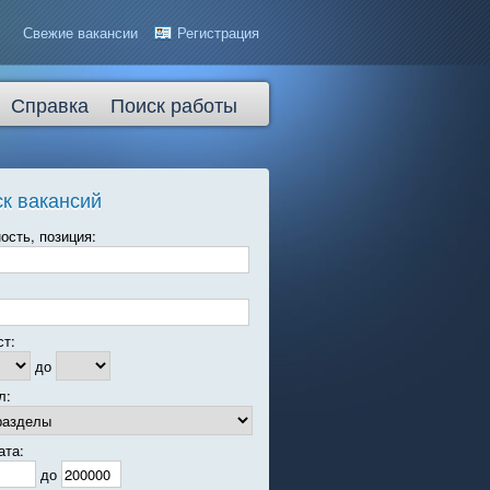
Свежие вакансии
Регистрация
Справка
Поиск работы
к вакансий
ость, позиция:
ст:
до
л:
ата:
до