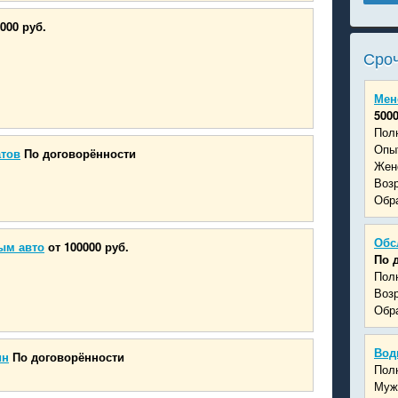
000 руб.
Сроч
Мен
5000
Пол
Опыт
атов
По договорённости
Жен
Возр
Обра
Обс
ым авто
от 100000 руб.
По 
Пол
Возр
Обра
Вод
ин
По договорённости
Пол
Муж