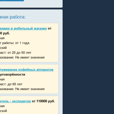
ная работа:
еджер в мебельный магазин
от
0 руб.
ная
 работы: от 1 года
ский
аст: от 25 до 50 лет
зование: Не имеет значения
луживание кофейных аппаратов
договорённости
ная
аст: до 65 лет
зование: Не имеет значения
итель - экспедитор
от 110000 руб.
ная
ской