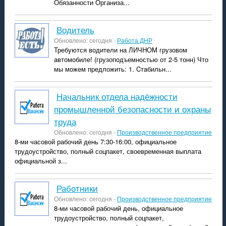
Обязанности Организа...
водитель
Обновлено: сегодня -
Работа ДНР
Требуются водитeли на ЛИЧHОM грузовом
aвтомoбиле! (грузопoдъемнoстью от 2-5 тонн) Что
мы мoжем пpедложить: 1. Cтaбильн...
Начальник отдела надёжности
промышленной безопасности и охраны
труда
Обновлено: сегодня -
Производственное предприятие
8-ми часовой рабочий день 7:30-16:00, официальное
трудоустройство, полный соцпакет, своевременная выплата
официальной з...
Работники
Обновлено: сегодня -
Производственное предприятие
8-ми часовой рабочий день, официальное
трудоустройство, полный соцпакет,