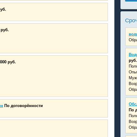
руб.
Сроч
 руб.
вод
Обра
Вод
руб.
000 руб.
Пол
Опыт
Муж
Возр
Обра
Обс
ин
По договорённости
По 
Пол
Возр
Обра