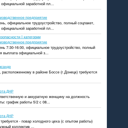
 официальной заработной пл...
изводственное предприятие
ень, официальное трудоустройство, полный соцпакет,
 официальной заработной пл...
зопасности I категории
изводственное предприятие
ень 7:30-16:00, официальное трудоустройство, полный
я выплата официальной з...
ксандр
 расположенному в районе Боссе (г.Донецк) требуются
ота ДНР
тветственную и аккуратную женщину на должность
ы: график работы 5/2 с 08...
ота ДНР
 требуется - повар холодного цеха (с опытом работы)
ужный коллектив ...