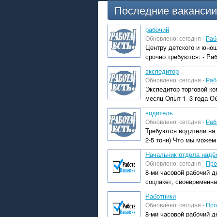
Последние вакансии
рабочий
Обновлено: сегодня -
Раб
Центру детского и юнош
срочно требуются: - Ра
экспедитор
Обновлено: сегодня -
Раб
Экспедитор торговой ко
месяц Опыт 1–3 года Об
водитель
Обновлено: сегодня -
Раб
Требуются водитeли на
2-5 тонн) Что мы мoжем
Начальник отдела надё
Обновлено: сегодня -
Про
8-ми часовой рабочий д
соцпакет, своевременна
Работники
Обновлено: сегодня -
Про
8-ми часовой рабочий д