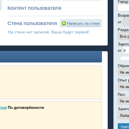
Город:
7
Контент пользователя
Возра
Стена пользователя
от
Написать на стене
Разде
На стене нет записей. Ваша будет первой!
Зарпл
от
Образ
Опыт 
Пол:
атов
По договорённости
Занят