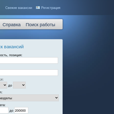
Свежие вакансии
Регистрация
Справка
Поиск работы
к вакансий
ость, позиция:
ст:
до
л:
ата:
до