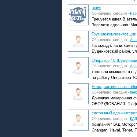
швея
Обновлено: сегодня -
Раб
Требуется швея В ател
Зарплата сдельная. Мак
Грузчик-комплектовщик
Обновлено: сегодня -
Ана
На склад с напитками т
Буденновский район, ул.
Оператор 1С (Буденновс
Обновлено: сегодня -
Ана
торговая компания в г.
на работу Оператора 1С
Наладчик пишевого обо
Обновлено: сегодня -
hle
Донецкая макаронная 
ОБОРУДОВАНИЯ. График 
системный администрат
Обновлено: сегодня -
КАД
Компания "КАД Моторс"
Changan, Haval, Tenet, Fo