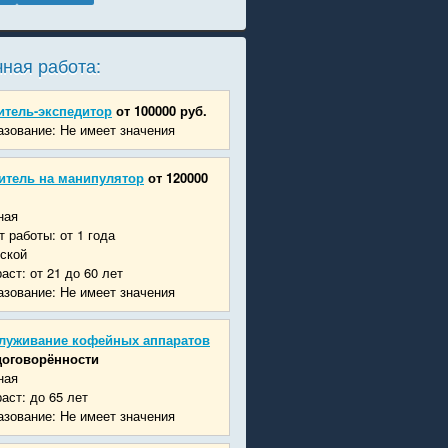
ная работа:
итель-экспедитор
от 100000 руб.
зование: Не имеет значения
итель на манипулятор
от 120000
ная
 работы: от 1 года
ской
аст: от 21 до 60 лет
зование: Не имеет значения
луживание кофейных аппаратов
договорённости
ная
аст: до 65 лет
зование: Не имеет значения