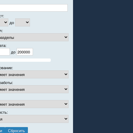
ст:
до
л:
ата:
до
ование:
работы:
ость: