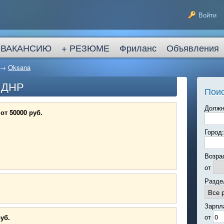
Войти
 ВАКАНСИЮ
+ РЕЗЮМЕ
Фриланс
Объявления
→
Oksana
в ДНР
Поис
Должн
от 50000 руб.
Город:
Возра
от
Разде
Зарпл
от
руб.