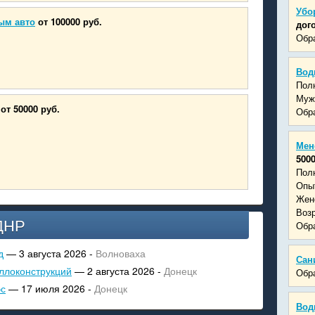
Убо
ым авто
от 100000 руб.
дог
Обра
Вод
Пол
Муж
от 50000 руб.
Обра
Мен
5000
Пол
Опыт
Жен
Возр
ДНР
Обра
д
— 3 августа 2026 -
Волноваха
Сан
ллоконструкций
— 2 августа 2026 -
Донецк
Обра
эс
— 17 июля 2026 -
Донецк
Вод