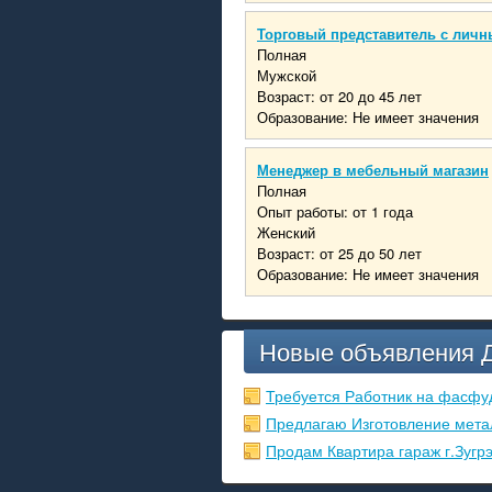
Торговый представитель с личн
Полная
Мужской
Возраст: от 20 до 45 лет
Образование: Не имеет значения
Менеджер в мебельный магазин
Полная
Опыт работы: от 1 года
Женский
Возраст: от 25 до 50 лет
Образование: Не имеет значения
Новые объявления 
Требуется Работник на фасфу
Предлагаю Изготовление мета
Продам Квартира гараж г.Зугр