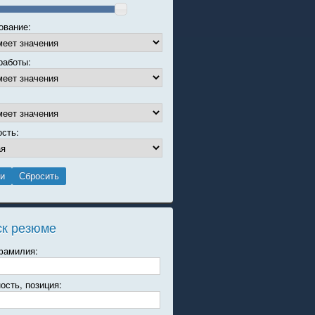
ование:
работы:
ость:
ск резюме
фамилия:
ость, позиция: