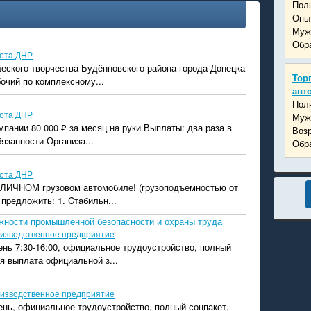
Пол
Опыт
Муж
Обра
ота ДНР
еского творчества Будённовского района города Донецка
Тор
бочий по комплексному...
авт
Пол
ота ДНР
Муж
мпании 80 000 ₽ за месяц на руки Выплаты: два раза в
Возр
язанности Организа...
Обра
ота ДНР
 ЛИЧHОM грузовом aвтомoбиле! (грузопoдъемнoстью от
 пpедложить: 1. Cтaбильн...
жности промышленной безопасности и охраны труда
изводственное предприятие
ень 7:30-16:00, официальное трудоустройство, полный
я выплата официальной з...
изводственное предприятие
ень, официальное трудоустройство, полный соцпакет,