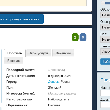
Образ
авить срочную вакансию
Опыт 
Пол:
2
0
Занят
Профиль
Мои услуги
Вакансии
Резюме
Последний визит:
4 дня назад
Дата регистрации:
8 декабря 2024
Пои
Город:
Донецк
, Россия
Пол:
Женский
Имя, 
Интересы (метки):
Метки не указаны
Регистрация как:
Работодатель
Должн
Образование:
Высшее