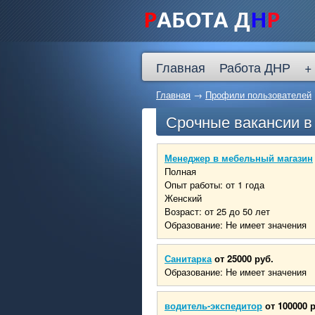
Главная
Работа ДНР
+
Главная
→
Профили пользователей
Срочные вакансии 
Менеджер в мебельный магазин
Полная
Опыт работы: от 1 года
Женский
Возраст: от 25 до 50 лет
Образование: Не имеет значения
Санитарка
от 25000 руб.
Образование: Не имеет значения
водитель-экспедитор
от 100000 