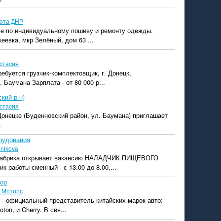
ота ДНР
ье по индивидуальному пошиву и ремонту одежды.
еевка, мкр Зелёный, дом 63 ...
стасия
ребуется грузчик-комплектовщик, г. Донецк,
 Баумана Зарплата - от 80 000 р...
кий р-н)
стасия
 Донецке (Буденновский район, ул. Баумана) приглашает
.
рудования
bnikova
фабрика открывает вакансию НАЛАДЧИК ПИЩЕВОГО
работы сменный - с 13.00 до 8.00,...
ор
 Моторс
 - официальный представитель китайских марок авто:
ton, и Cherry. В свя...