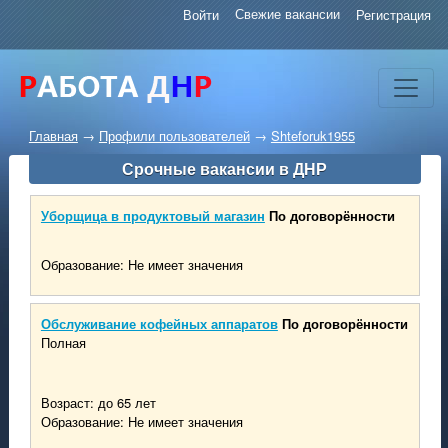
Свежие вакансии
Войти
Регистрация
Главная
→
Профили пользователей
→
Shteforuk1955
Срочные вакансии в ДНР
Уборщица в продуктовый магазин
По договорённости
Образование: Не имеет значения
Обслуживание кофейных аппаратов
По договорённости
Полная
Возраст: до 65 лет
Образование: Не имеет значения