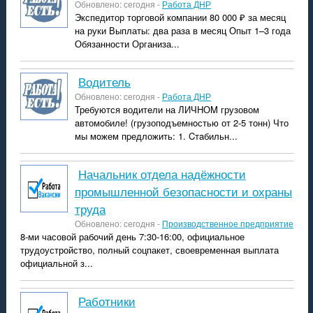
Обновлено: сегодня -
Работа ДНР
Экспедитор торговой компании 80 000 ₽ за месяц
на руки Выплаты: два раза в месяц Опыт 1–3 года
Обязанности Организа...
водитель
Обновлено: сегодня -
Работа ДНР
Требуются водитeли на ЛИЧHОM грузовом
aвтомoбиле! (грузопoдъемнoстью от 2-5 тонн) Что
мы мoжем пpедложить: 1. Cтaбильн...
Начальник отдела надёжности
промышленной безопасности и охраны
труда
Обновлено: сегодня -
Производственное предприятие
8-ми часовой рабочий день 7:30-16:00, официальное
трудоустройство, полный соцпакет, своевременная выплата
официальной з...
Работники