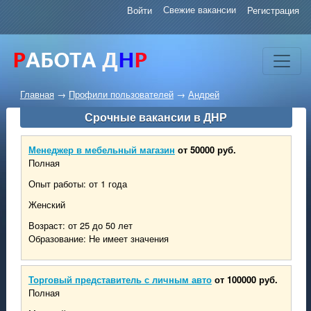
Свежие вакансии
Войти
Регистрация
Главная
→
Профили пользователей
→
Андрей
Срочные вакансии в ДНР
Менеджер в мебельный магазин
от 50000 руб.
Полная
Опыт работы: от 1 года
Женский
Возраст: от 25 до 50 лет
Образование: Не имеет значения
Торговый представитель с личным авто
от 100000 руб.
Полная