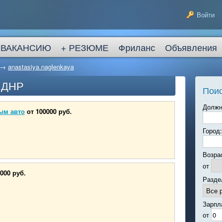
Войти
 ВАКАНСИЮ
+ РЕЗЮМЕ
Фриланс
Объявления
→
anastasiya.naglenkaya
в ДНР
Поис
Должн
ым авто
от 100000 руб.
Город:
Возра
от
000 руб.
Разде
Зарпл
от