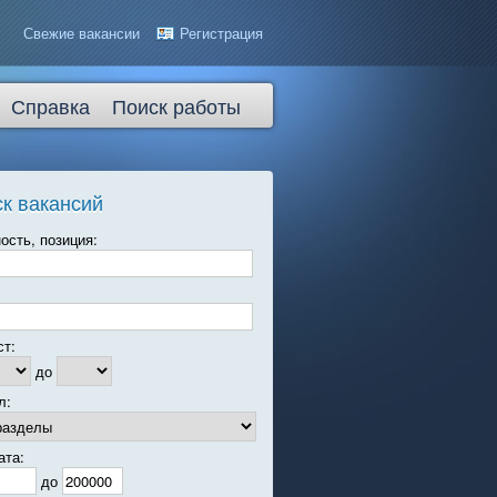
Свежие вакансии
Регистрация
Справка
Поиск работы
к вакансий
ость, позиция:
ст:
до
л:
ата:
до