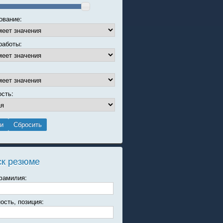
ование:
работы:
ость:
ск резюме
фамилия:
ость, позиция: