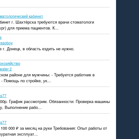
матологический кабинет
бинет г. Шахтёрска требуются врачи стоматологи
ург) для приема пациентов. К...
в
essoboy
 г. Донецк, в область ездить не нужно.
охозяйство
water 2
ском районе для мужчины: - Требуется работник в
- Помощь по стройке, ук...
ks77
000р. График рассмотрим. Обязанности: Проверка машины
у, Выполнение рабо...
ks77
100 000 ₽ за месяц на руки Требования: Опыт работы от
куратная эксплуат...