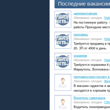
Последние вакансии
шиномонтажник
Обновлено: сегодня -
Раб
На постоянную работу,
работы Проходное место
продавец
Обновлено: сегодня -
Раб
Требуется продавец в п
20. ЗП от 4500 в день.
охранник
Обновлено: сегодня -
Раб
Требуются охранники 6 
Мариуполь, Волноваха 
продавец-консультант в
Обновлено: сегодня -
Вяч
В магазин гаджетов и а
находится в хорошем пр
Водитель самосвала
Обновлено: сегодня -
ГЛА
Водитель поноприводно