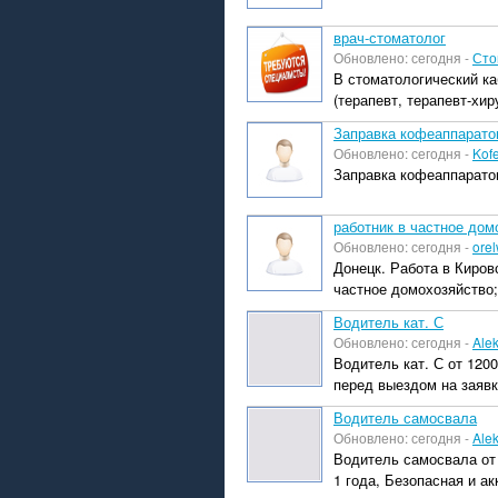
врач-стоматолог
Обновлено: сегодня -
Сто
В стоматологический ка
(терапевт, терапевт-хир
Заправка кофеаппарато
Обновлено: сегодня -
Kof
Заправка кофеаппаратов
работник в частное дом
Обновлено: сегодня -
orel
Донецк. Работа в Киров
частное домохозяйство; 
Водитель кат. С
Обновлено: сегодня -
Ale
Водитель кат. С от 120
перед выездом на заявк
Водитель самосвала
Обновлено: сегодня -
Ale
Водитель самосвала от 
1 года, Безопасная и ак