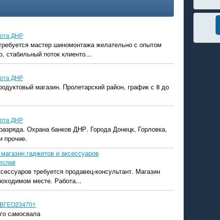
ота ДНР
 требуется мастер шиномонтажа желательно с опытом
, стабильный поток клиенто...
ота ДНР
родуктовый магазин. Пролетарский район, график с 8 до
ота ДНР
разряда. Охрана банков ДНР. Города Донецк, Горловка,
и прочие.
 магазин гаджетов и аксессуаров
еслав
ксессуаров требуется продавец-консультант. Магазин
оходимом месте. Работа...
ВГЕО234701
го самосвала