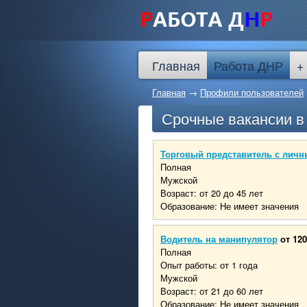
Главная
Работа ДНР
+
Главная
→
Профили пользователей
Срочные вакансии 
Торговый представитель с личн
Полная
Мужской
Возраст: от 20 до 45 лет
Образование: Не имеет значения
Водитель на манипулятор
от 120
Полная
Опыт работы: от 1 года
Мужской
Возраст: от 21 до 60 лет
Образование: Не имеет значения