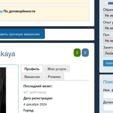
Образ
ин
По договорённости
Опыт 
авить срочную вакансию
Пол:
Занят
nkaya
2
0
Профиль
Мои услуги
Вакансии
Резюме
Пои
Последний визит:
Имя, 
407 дней назад
Дата регистрации:
Должн
4 декабря 2024
Город: