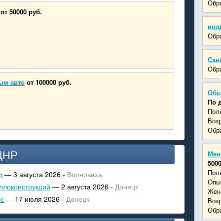
Обра
от 50000 руб.
вод
Обра
Сан
Обра
ым авто
от 100000 руб.
Обс
По 
Пол
Возр
Обра
ДНР
Мен
5000
Пол
д
— 3 августа 2026 -
Волноваха
Опыт
ллоконструкций
— 2 августа 2026 -
Донецк
Жен
эс
— 17 июля 2026 -
Донецк
Возр
Обра