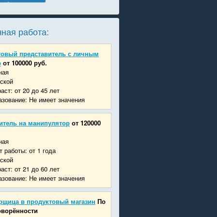
ная работа:
говый представитель с личным
о
от 100000 руб.
ная
ской
аст: от 20 до 45 лет
зование: Не имеет значения
итель на манипулятор
от 120000
ная
 работы: от 1 года
ской
аст: от 21 до 60 лет
зование: Не имеет значения
рщица в продуктовый магазин
По
оворённости