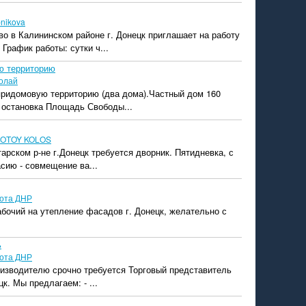
bnikova
о в Калининском районе г. Донецк приглашает на работу
рафик работы: сутки ч...
ю территорию
олай
 придомовую территорию (два дома).Частный дом 160
, остановка Площадь Свободы...
OTOY KOLOS
арском р-не г.Донецк требуется дворник. Пятидневка, с
асию - совмещение ва...
ота ДНР
бочий на утепление фасадов г. Донецк, желательно с
ь
ота ДНР
оизводителю срочно требуется Торговый представитель
цк. Мы предлагаем: - ...