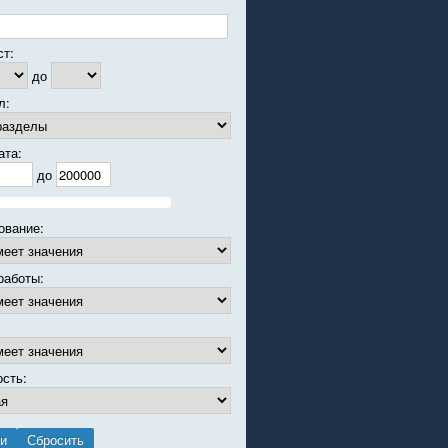
ст:
до
л:
ата:
до
ование:
работы:
ость: