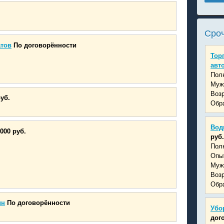
Сроч
атов
По договорённости
Тор
авт
Пол
Муж
Возр
руб.
Обра
Вод
000 руб.
руб.
Пол
Опыт
Муж
Возр
Обра
ин
По договорённости
Убо
дог