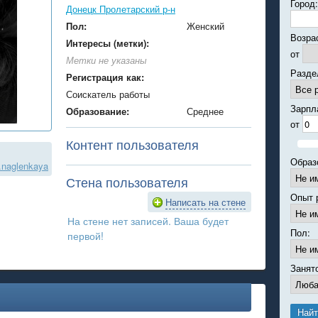
Город:
Донецк Пролетарский р-н
Пол:
Женский
Возра
Интересы (метки):
от
Метки не указаны
Разде
Регистрация как:
Соискатель работы
Зарпл
Образование:
Среднее
от
Контент пользователя
Образ
a.naglenkaya
Стена пользователя
Опыт 
Написать на стене
На стене нет записей. Ваша будет
Пол:
первой!
Занят