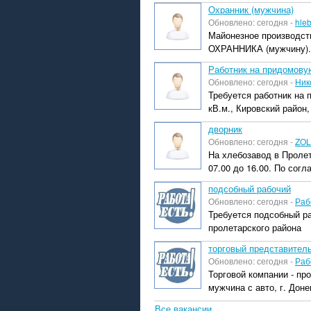
Охранник (мужчина)
Обновлено: сегодня -
hle
Майонезное производств
ОХРАННИКА (мужчину). Г
Работник на придомову
Обновлено: сегодня -
Ник
Требуется работник на
кВ.м., Кировский район
дворник
Обновлено: сегодня -
ZOL
На хлебозавод в Пролет
07.00 до 16.00. По согл
подсобный рабочий
Обновлено: сегодня -
Раб
Требуется подсобный ра
пролетарского района
торговый представител
Обновлено: сегодня -
Раб
Торговой компании - пр
мужчина с авто, г. Доне
Все вакансии