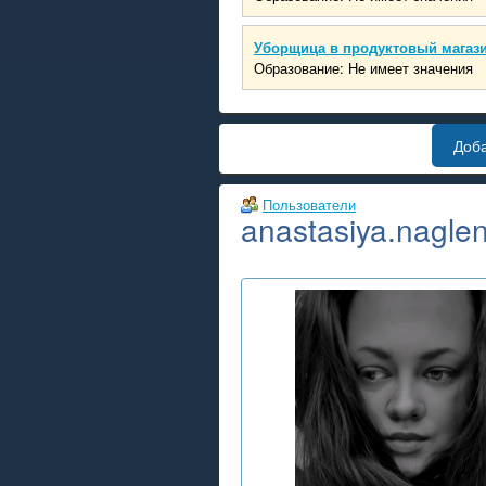
Уборщица в продуктовый магаз
Образование: Не имеет значения
Доб
Пользователи
anastasiya.nagle