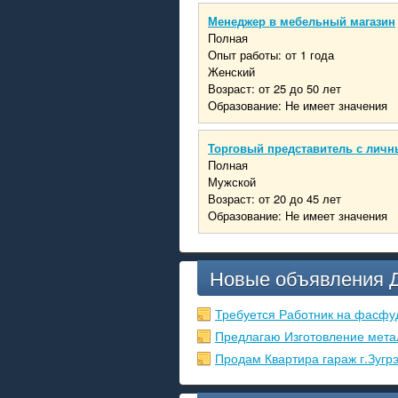
Менеджер в мебельный магазин
Полная
Опыт работы: от 1 года
Женский
Возраст: от 25 до 50 лет
Образование: Не имеет значения
Торговый представитель с личн
Полная
Мужской
Возраст: от 20 до 45 лет
Образование: Не имеет значения
Новые объявления 
Требуется Работник на фасфу
Предлагаю Изготовление мета
Продам Квартира гараж г.Зугр