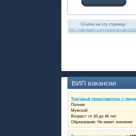
Ссылка на эту страницу:
http://rabotadnr.com/users/annakis20
ВИП вакансии
Торговый представитель с личн
Полная
Мужской
Возраст: от 20 до 45 лет
Образование: Не имеет значения