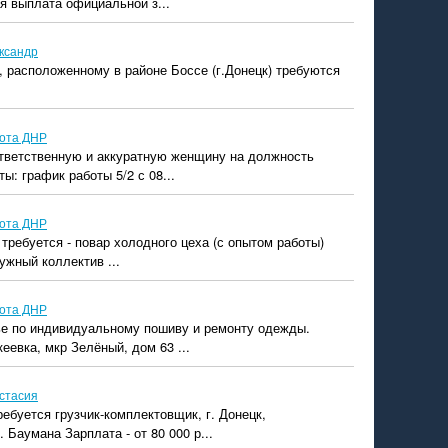
я выплата официальной з...
ксандр
 расположенному в районе Боссе (г.Донецк) требуются
ота ДНР
тветственную и аккуратную женщину на должность
ы: график работы 5/2 с 08...
ота ДНР
 требуется - повар холодного цеха (с опытом работы)
ужный коллектив ...
ота ДНР
ье по индивидуальному пошиву и ремонту одежды.
еевка, мкр Зелёный, дом 63 ...
стасия
ребуется грузчик-комплектовщик, г. Донецк,
 Баумана Зарплата - от 80 000 р...