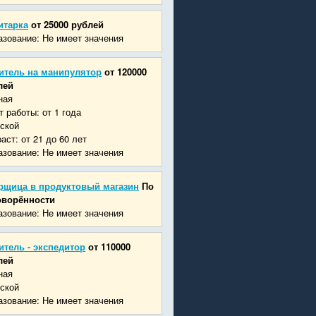
итарка
от 25000 рублей
зование: Не имеет значения
итель на манипулятор
от 120000
лей
ная
 работы: от 1 года
ской
аст: от 21 до 60 лет
зование: Не имеет значения
рщица в продуктовый магазин
По
оворённости
зование: Не имеет значения
итель - экспедитор
от 110000
лей
ная
ской
зование: Не имеет значения