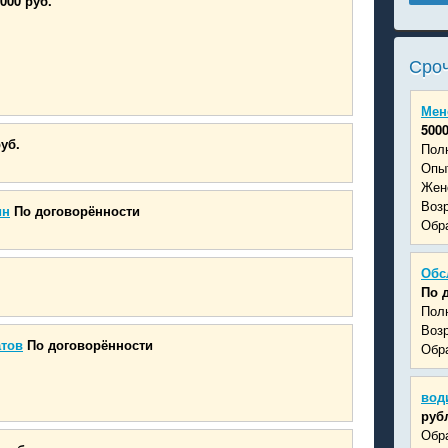
000 руб.
Сроч
Мен
500
руб.
Пол
Опыт
Жен
Возр
ин
По договорённости
Обра
Обс
По 
Пол
Возр
атов
По договорённости
Обра
вод
руб
Обра