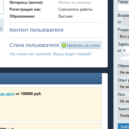
Город:
Интересы (метки):
Метки не указаны
Регистрация как:
Соискатель работы
Возра
Образование:
Высшее
от
22
Контент пользователя
Разде
Стена пользователя
Зарпл
Написать на стене
от
На стене нет записей. Ваша будет первой!
Образ
Опыт 
ым авто
от 100000 руб.
Пол:
Занят