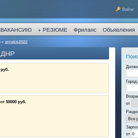
Войти
 ВАКАНСИЮ
+ РЕЗЮМЕ
Фриланс
Объявления
→
annakis2022
в ДНР
Поис
Должн
 руб.
Город:
Возра
от 50000 руб.
от
Разде
Зарпл
от