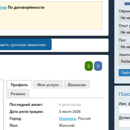
атов
По договорённости
Образ
Опыт 
Пол:
авить срочную вакансию
Занят
0
0
Профиль
Мои услуги
Вакансии
Пои
Резюме
Имя, 
Последний визит:
6 дней назад
Дата регистрации:
3 июля 2026
Должн
Город:
Макеевка
, Россия
Пол:
Женский