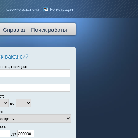
Свежие вакансии
Регистрация
Справка
Поиск работы
к вакансий
ость, позиция:
ст:
до
л:
ата:
до