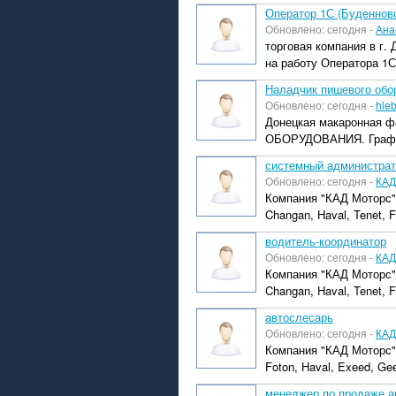
Оператор 1С (Буденновс
Обновлено: сегодня -
Ана
торговая компания в г.
на работу Оператора 1С
Наладчик пишевого обо
Обновлено: сегодня -
hle
Донецкая макаронная 
ОБОРУДОВАНИЯ. График 
системный администрат
Обновлено: сегодня -
КАД
Компания "КАД Моторс"
Changan, Haval, Tenet, Fo
водитель-координатор
Обновлено: сегодня -
КАД
Компания "КАД Моторс"
Changan, Haval, Tenet, F
автослесарь
Обновлено: сегодня -
КАД
Компания "КАД Моторс"
Foton, Haval, Exeed, Gee
менеджер по продаже ав