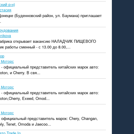
кий р-н)
стасия
 Донецке (Буденновский район, ул. Баумана) приглашает
.
рудования
bnikova
фабрика открывает вакансию НАЛАДЧИК ПИЩЕВОГО
работы сменный - с 13.00 до 8.00,...
ор
 Моторс
 - официальный представитель китайских марок авто:
ton, и Cherry. В свя...
 Моторс
 - официальный представитель китайских марок авто:
oton,Cherry, Exeed, Omod...
 Моторс
 официальный представитель марок: Сhery, Changan,
ly, Tenet, Omoda и Jaecoo...
то Trade In