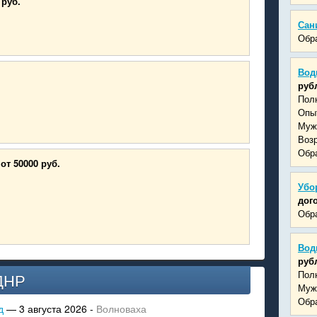
 руб.
Сан
Обра
Вод
руб
Пол
Опыт
Муж
Возр
Обра
от 50000 руб.
Убо
дог
Обра
Вод
руб
Пол
ДНР
Муж
Обра
д
— 3 августа 2026 -
Волноваха