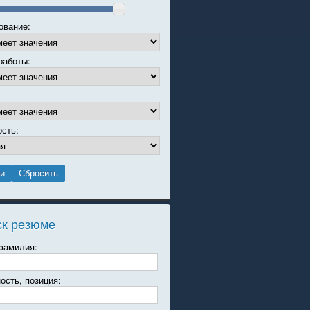
ование:
работы:
ость:
ск резюме
фамилия:
ость, позиция: