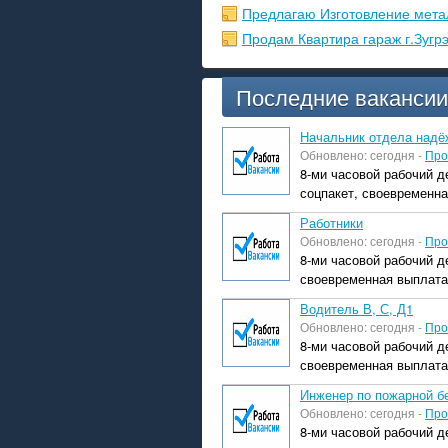
Предлагаю Изготовление мета
Продам Квартира гараж г.Зугр
Последние вакансии
Начальник отдела надё
Обновлено: сегодня -
Про
8-ми часовой рабочий д
соцпакет, своевременна
Работники
Обновлено: сегодня -
Про
8-ми часовой рабочий д
своевременная выплата
Водитель В, С, Д1
Обновлено: сегодня -
Про
8-ми часовой рабочий д
своевременная выплата
Инженер по пожарной бе
Обновлено: сегодня -
Про
8-ми часовой рабочий д