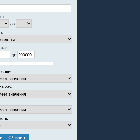
ст:
до
л:
ата:
до
ование:
работы:
ость: