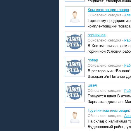
соцпакет, своевременна
Комплектовщик товара
Обновлено: сегодня -
Але
Торговому предприятию,
комплектовщики товара
горничная
Обновлено: сегодня -
Раб
В Хостел,приглашаем о
горничной Условия работ
повар
Обновлено: сегодня -
Раб
В ресторанчик "Банана"
Высокая з/п Питание Др
швея
Обновлено: сегодня -
Раб
Требуется швея В ател
Зарплата сдельная. Мак
Грузчик-комплектовщик
Обновлено: сегодня -
Ана
На склад с напитками т
Буденновский район, ул.