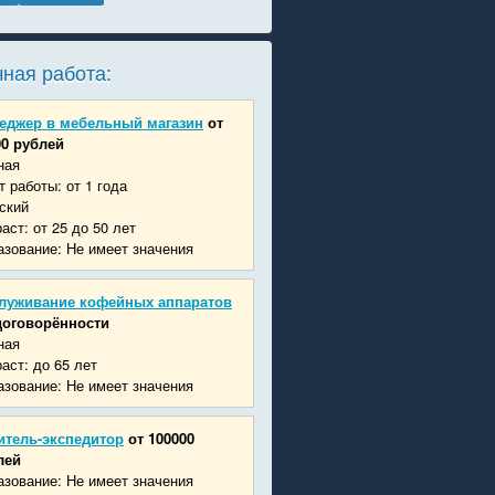
ная работа:
еджер в мебельный магазин
от
00 рублей
ная
 работы: от 1 года
ский
аст: от 25 до 50 лет
зование: Не имеет значения
луживание кофейных аппаратов
договорённости
ная
аст: до 65 лет
зование: Не имеет значения
итель-экспедитор
от 100000
лей
зование: Не имеет значения