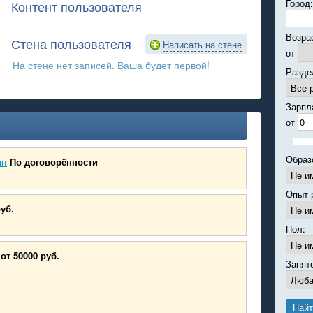
Город:
Контент пользователя
Возра
Стена пользователя
Написать на стене
от
На стене нет записей. Ваша будет первой!
Разде
Зарпл
от
Образ
ин
По договорённости
Опыт 
руб.
Пол:
от 50000 руб.
Занят