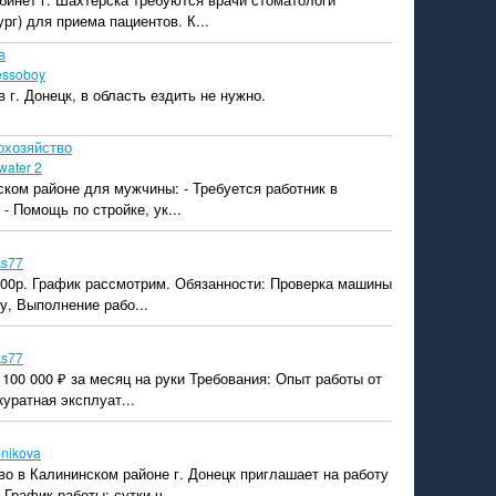
ург) для приема пациентов. К...
в
essoboy
 г. Донецк, в область ездить не нужно.
охозяйство
water 2
ском районе для мужчины: - Требуется работник в
- Помощь по стройке, ук...
ks77
000р. График рассмотрим. Обязанности: Проверка машины
у, Выполнение рабо...
ks77
100 000 ₽ за месяц на руки Требования: Опыт работы от
куратная эксплуат...
bnikova
о в Калининском районе г. Донецк приглашает на работу
рафик работы: сутки ч...