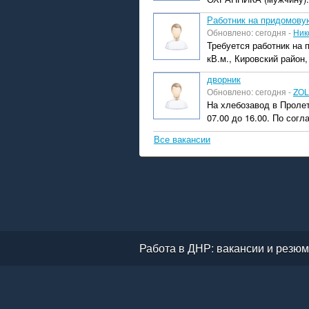
Работник на придомову
Обновлено: сегодня -
Ник
Требуется работник на
кВ.м., Кировский район
дворник
Обновлено: сегодня -
ZOL
На хлебозавод в Пролет
07.00 до 16.00. По согл
Все вакансии
Работа в ДНР: вакансии и резюм
|
ПЛАТНЫЕ УСЛУГИ
|
ПОЛЬЗО