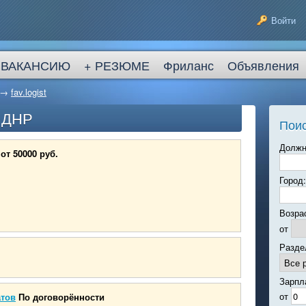
Войти
 ВАКАНСИЮ
+ РЕЗЮМЕ
Фриланс
Объявления
→
fav.logist
в ДНР
Поис
Должн
от 50000 руб.
Город:
Возра
от
Разде
Зарпл
от
атов
По договорённости