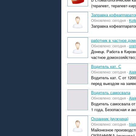
(терапевт, терапевт-хир
Заправка кофеаппарато
Обновлено: сегодня -
Kof
Заправка кофеаппаратов
работник в частное дом
Обновлено: сегодня -
orel
Донецк. Работа в Киров
частное домохозяйство; 
Водитель кат. С
Обновлено: сегодня -
Ale
Водитель кат. С от 120
перед выездом на заявк
Водитель самосвала
Обновлено: сегодня -
Ale
Водитель самосвала от 
1 года, Безопасная и ак
Охранник (мужчина)
Обновлено: сегодня -
hle
Майонезное производств
ОХРАННИКА (мужчину). Г