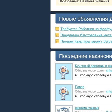
Образование: Не имеет значения
Новые объявления 
Требуется Работник на фасфу
Предлагаю Изготовление мета
Продам Квартира гараж г.Зугр
Последние вакансии
Кухонный работник в ш
Обновлено: сегодня -
shk
в школьную столовую г.
Повар
Обновлено: сегодня -
shk
в школьную столовую г.
шиномонтажник