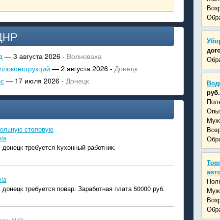
Возр
Обра
ДНР
Убо
дог
д
— 3 августа 2026 -
Волноваха
Обра
ллоконструкций
— 2 августа 2026 -
Донецк
эс
— 17 июля 2026 -
Донецк
Вод
руб.
Пол
Опыт
Муж
кольную столовую
Возр
ola
Обра
 донецк требуется kухонный работник.
Тор
авт
ola
Пол
 донецк требуется повар. Заработная плата 50000 руб.
Муж
Возр
Обра