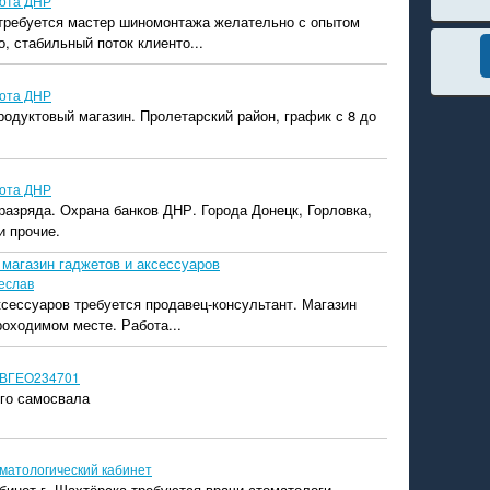
ота ДНР
 требуется мастер шиномонтажа желательно с опытом
, стабильный поток клиенто...
ота ДНР
родуктовый магазин. Пролетарский район, график с 8 до
ота ДНР
разряда. Охрана банков ДНР. Города Донецк, Горловка,
и прочие.
 магазин гаджетов и аксессуаров
еслав
ксессуаров требуется продавец-консультант. Магазин
оходимом месте. Работа...
ВГЕО234701
го самосвала
матологический кабинет
бинет г. Шахтёрска требуются врачи стоматологи