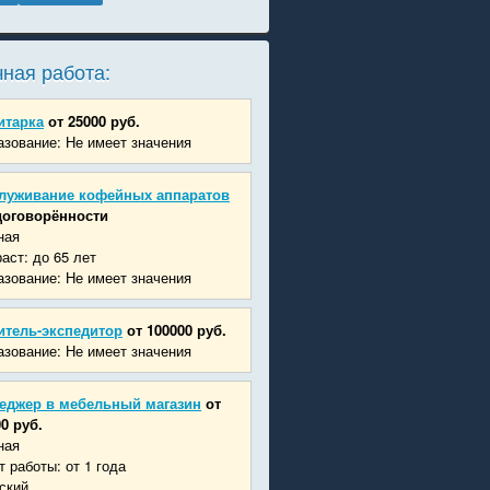
ная работа:
итарка
от 25000 руб.
зование: Не имеет значения
луживание кофейных аппаратов
договорённости
ная
аст: до 65 лет
зование: Не имеет значения
итель-экспедитор
от 100000 руб.
зование: Не имеет значения
еджер в мебельный магазин
от
0 руб.
ная
 работы: от 1 года
ский