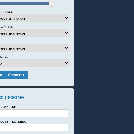
ование:
работы:
ость:
ск резюме
фамилия:
ость, позиция: