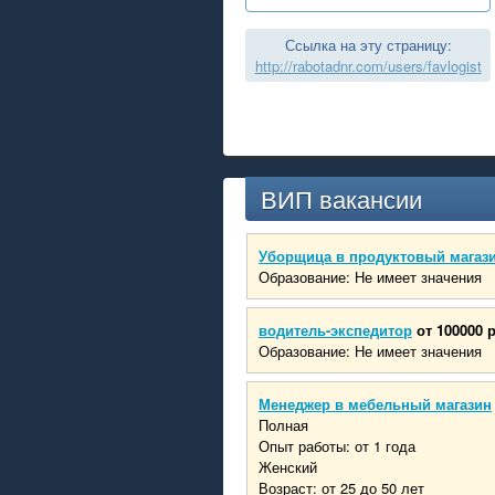
Ссылка на эту страницу:
http://rabotadnr.com/users/favlogist
ВИП вакансии
Уборщица в продуктовый магаз
Образование: Не имеет значения
водитель-экспедитор
от 100000 
Образование: Не имеет значения
Менеджер в мебельный магазин
Полная
Опыт работы: от 1 года
Женский
Возраст: от 25 до 50 лет