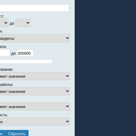
ст:
до
л:
ата:
до
ование:
работы:
ость: