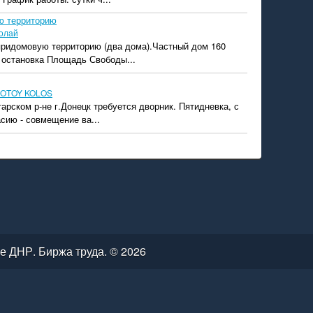
ю территорию
олай
 придомовую территорию (два дома).Частный дом 160
, остановка Площадь Свободы...
OTOY KOLOS
арском р-не г.Донецк требуется дворник. Пятидневка, с
асию - совмещение ва...
е ДНР. Биржа труда. © 2026
ВАТЕЛЬСКОЕ СОГЛАШЕНИЕ
|
О КОМПАНИИ
|