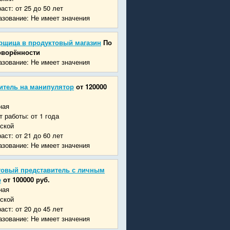
аст: от 25 до 50 лет
зование: Не имеет значения
рщица в продуктовый магазин
По
оворённости
зование: Не имеет значения
итель на манипулятор
от 120000
ная
 работы: от 1 года
ской
аст: от 21 до 60 лет
зование: Не имеет значения
говый представитель с личным
о
от 100000 руб.
ная
ской
аст: от 20 до 45 лет
зование: Не имеет значения