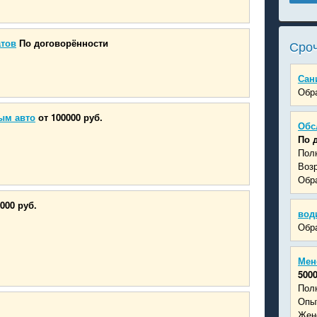
атов
По договорённости
Сроч
Сан
Обра
ым авто
от 100000 руб.
Обс
По 
Пол
Возр
Обра
000 руб.
вод
Обра
Мен
5000
Пол
Опыт
Жен