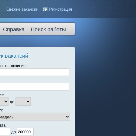
Свежие вакансии
Регистрация
Справка
Поиск работы
к вакансий
ость, позиция:
ст:
до
л:
ата:
до