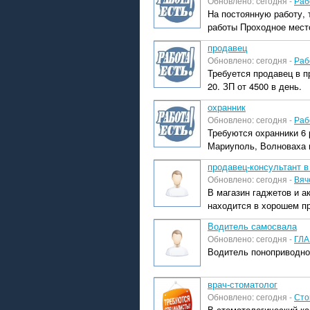
Обновлено: сегодня -
Раб
На постоянную работу,
работы Проходное место
продавец
Обновлено: сегодня -
Раб
Требуется продавец в п
20. ЗП от 4500 в день.
охранник
Обновлено: сегодня -
Раб
Требуются охранники 6 
Мариуполь, Волноваха 
продавец-консультант в
Обновлено: сегодня -
Вяч
В магазин гаджетов и а
находится в хорошем пр
Водитель самосвала
Обновлено: сегодня -
ГЛА
Водитель поноприводно
врач-стоматолог
Обновлено: сегодня -
Сто
В стоматологический ка