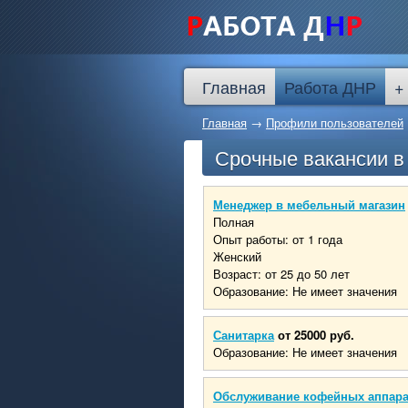
Главная
Работа ДНР
+
Главная
→
Профили пользователей
Срочные вакансии 
Менеджер в мебельный магазин
Полная
Опыт работы: от 1 года
Женский
Возраст: от 25 до 50 лет
Образование: Не имеет значения
Санитарка
от 25000 руб.
Образование: Не имеет значения
Обслуживание кофейных аппар