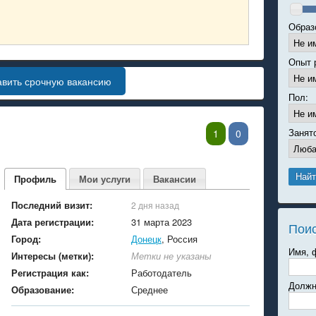
Образ
Опыт 
авить срочную вакансию
Пол:
Занят
1
0
Профиль
Мои услуги
Вакансии
Последний визит:
2 дня назад
Дата регистрации:
31 марта 2023
Пои
Город:
Донецк
, Россия
Имя, 
Интересы (метки):
Метки не указаны
Регистрация как:
Работодатель
Должн
Образование:
Среднее