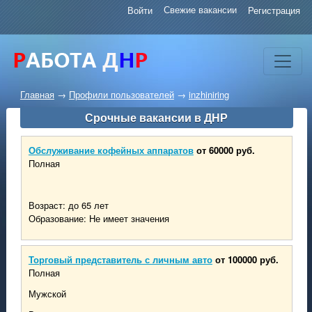
Свежие вакансии
Войти
Регистрация
Главная
→
Профили пользователей
→
inzhiniring
Срочные вакансии в ДНР
Обслуживание кофейных аппаратов
от 60000 руб.
Полная
Возраст: до 65 лет
Образование: Не имеет значения
Торговый представитель с личным авто
от 100000 руб.
Полная
Мужской