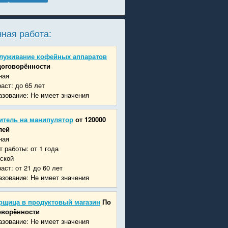
ная работа:
луживание кофейных аппаратов
договорённости
ная
аст: до 65 лет
зование: Не имеет значения
итель на манипулятор
от 120000
лей
ная
 работы: от 1 года
ской
аст: от 21 до 60 лет
зование: Не имеет значения
рщица в продуктовый магазин
По
оворённости
зование: Не имеет значения