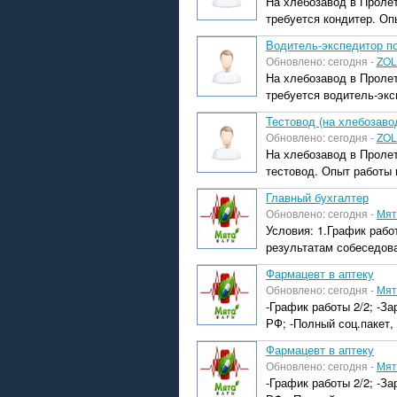
На хлебозавод в Пролет
требуется кондитер. Опы
Водитель-экспедитор п
Обновлено: сегодня -
ZOL
На хлебозавод в Пролет
требуется водитель-эксп
Тестовод (на хлебозаво
Обновлено: сегодня -
ZOL
На хлебозавод в Пролет
тестовод. Опыт работы н
Главный бухгалтер
Обновлено: сегодня -
Мят
Условия: 1.График работ
результатам собеседов
Фармацевт в аптеку
Обновлено: сегодня -
Мят
-График работы 2/2; -З
РФ; -Полный соц.пакет, 
Фармацевт в аптеку
Обновлено: сегодня -
Мят
-График работы 2/2; -З