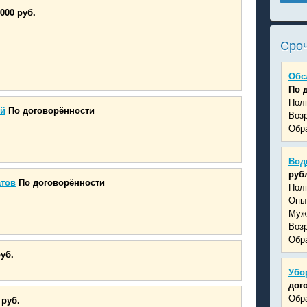
000 руб.
Сроч
Обс
По 
Пол
ий
По договорённости
Возр
Обра
Вод
руб
атов
По договорённости
Пол
Опыт
Муж
Возр
Обра
руб.
Убо
дог
Обра
 руб.