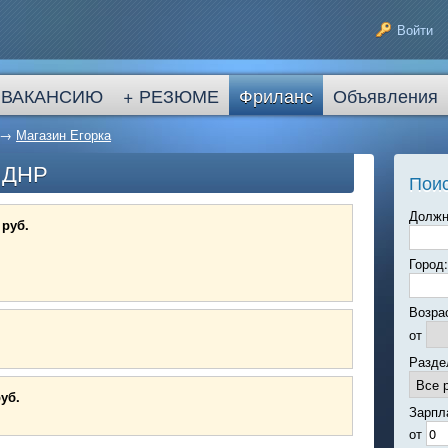
Войти
 ВАКАНСИЮ
+ РЕЗЮМЕ
Фриланс
Объявления
→
Магазин Егорка
в ДНР
Поис
Должн
 руб.
Город:
Возра
от
Разде
руб.
Зарпл
от