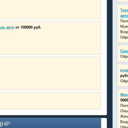
Тор
авт
Пол
Муж
ым авто
от 100000 руб.
Возр
Обра
Сан
Обра
вод
руб
Обра
Мен
500
Пол
Опыт
Жен
Возр
ДНР
Обра