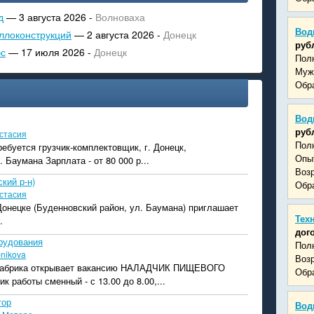
д
— 3 августа 2026 -
Волноваха
Вод
ллоконструкций
— 2 августа 2026 -
Донецк
руб
эс
— 17 июля 2026 -
Донецк
Пол
Муж
Обра
Вод
руб
стасия
Пол
ребуется грузчик-комплектовщик, г. Донецк,
Опыт
 Баумана Зарплата - от 80 000 р...
Возр
кий р-н)
Обра
стасия
 Донецке (Буденновский район, ул. Баумана) приглашает
Тех
.
дог
рудования
Пол
bnikova
Возр
фабрика открывает вакансию НАЛАДЧИК ПИЩЕВОГО
Обр
работы сменный - с 13.00 до 8.00,...
тор
Вод