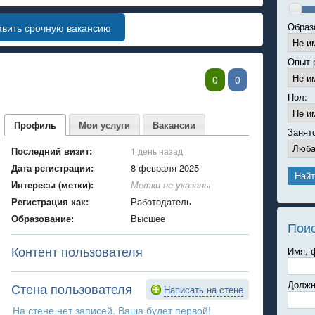
Образ
авить срочную вакансию
Опыт 
0
0
Пол:
Профиль
Мои услуги
Вакансии
Занят
Последний визит:
1 день назад
Дата регистрации:
8 февраля 2025
Интересы (метки):
Метки не указаны
Регистрация как:
Работодатель
Образование:
Высшее
Пои
Контент пользователя
Имя, 
Должн
Стена пользователя
Написать на стене
На стене нет записей. Ваша будет первой!