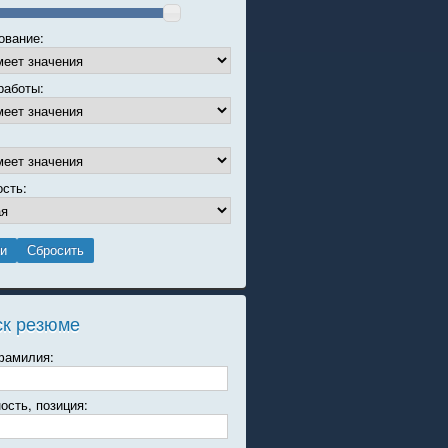
ование:
работы:
ость:
ск резюме
фамилия:
ость, позиция: