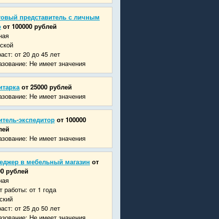
говый представитель с личным
о
от 100000 рублей
ная
ской
аст: от 20 до 45 лет
зование: Не имеет значения
итарка
от 25000 рублей
зование: Не имеет значения
итель-экспедитор
от 100000
лей
зование: Не имеет значения
еджер в мебельный магазин
от
00 рублей
ная
 работы: от 1 года
ский
аст: от 25 до 50 лет
зование: Не имеет значения