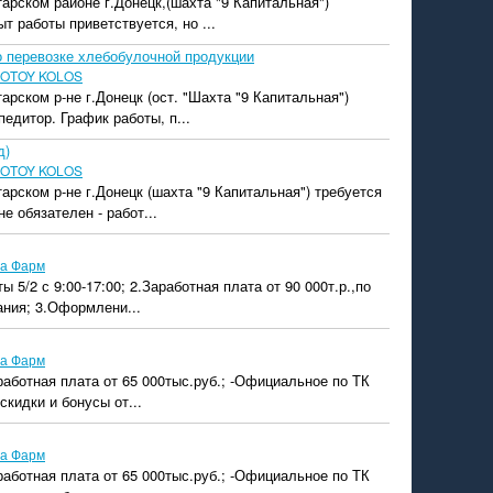
арском районе г.Донецк,(шахта "9 Капитальная")
т работы приветствуется, но ...
о перевозке хлебобулочной продукции
OTOY KOLOS
арском р-не г.Донецк (ост. "Шахта "9 Капитальная")
едитор. График работы, п...
д)
OTOY KOLOS
арском р-не г.Донецк (шахта "9 Капитальная") требуется
е обязателен - работ...
а Фарм
ы 5/2 с 9:00-17:00; 2.Заработная плата от 90 000т.р.,по
ания; 3.Оформлени...
а Фарм
аработная плата от 65 000тыс.руб.; -Официальное по ТК
скидки и бонусы от...
а Фарм
аработная плата от 65 000тыс.руб.; -Официальное по ТК