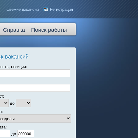
Свежие вакансии
Регистрация
Справка
Поиск работы
к вакансий
ость, позиция:
ст:
до
л:
ата:
до