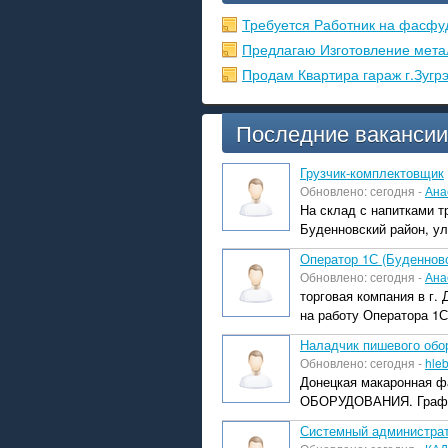
Требуется Работник на фасфу
Предлагаю Изготовление мета
Продам Квартира гараж г.Зугр
Последние вакансии
Грузчик-комплектовщик
Обновлено: сегодня -
Ана
На склад с напитками т
Буденновский район, ул.
Оператор 1С (Буденновс
Обновлено: сегодня -
Ана
торговая компания в г.
на работу Оператора 1С
Наладчик пишевого обо
Обновлено: сегодня -
hle
Донецкая макаронная 
ОБОРУДОВАНИЯ. График 
Системный администра