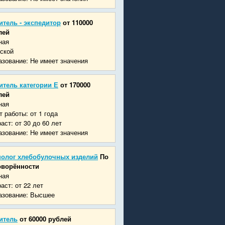
итель - экспедитор
от 110000
лей
ная
ской
зование: Не имеет значения
итель категории Е
от 170000
лей
ная
 работы: от 1 года
аст: от 30 до 60 лет
зование: Не имеет значения
нолог хлебобулочных изделий
По
оворённости
ная
аст: от 22 лет
азование: Высшее
итель
от 60000 рублей