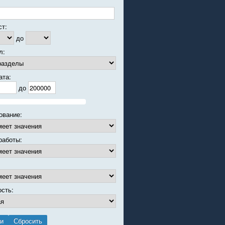
ст:
до
л:
ата:
до
ование:
работы:
ость: