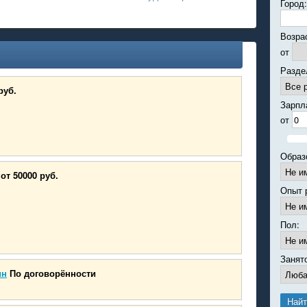
Город:
Возра
от
Разде
руб.
Зарпл
от
Образ
от 50000 руб.
Опыт 
Пол:
Занят
ин
По договорённости