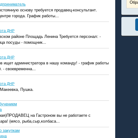
Обра
дприниматель
остоянную основу требуется продавец-консультант.
ентре города. График работы...
ота ДНР
вском районе Площадь Ленина Требуется персонал: -
ица посуды - помощник...
ота ДНР
в ищет администратора в нашу команду! - график работы
. - cвоевременна...
ота ДНР
 Макеевка, Пушка.
обучением
а
дная) ​ПРОДАВЕЦ на Гастроном вы не работаете с
ара! (мясо, рыба,сыр,колбаса...
о закупкам
ина