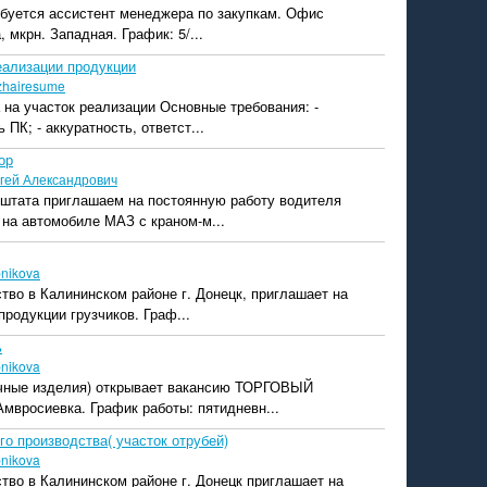
ебуется ассистент менеджера по закупкам. Офис
, мкрн. Западная. График: 5/...
еализации продукции
zhairesume
на участок реализации Основные требования: -
ПК; - аккуратность, ответст...
ор
гей Александрович
 штата приглашаем на постоянную работу водителя
 на автомобиле МАЗ с краном-м...
bnikova
во в Калининском районе г. Донецк, приглашает на
продукции грузчиков. Граф...
ь
bnikova
чные изделия) открывает вакансию ТОРГОВЫЙ
вросиевка. График работы: пятидневн...
о производства( участок отрубей)
bnikova
во в Калининском районе г. Донецк приглашает на