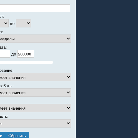
ст:
до
л:
ата:
до
ование:
работы:
ость: