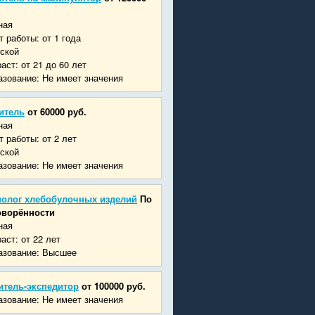
ная
 работы: от 1 года
ской
аст: от 21 до 60 лет
зование: Не имеет значения
итель
от 60000 руб.
ная
 работы: от 2 лет
ской
зование: Не имеет значения
нолог хлебобулочных изделий
По
оворённости
ная
аст: от 22 лет
азование: Высшее
итель-экспедитор
от 100000 руб.
зование: Не имеет значения