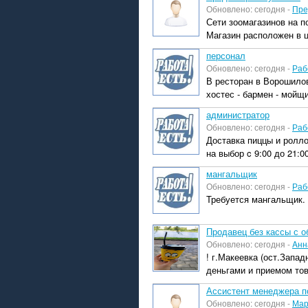
Обновлено: сегодня -
Пре
Сети зоомагазинов на п
Магазин расположен в ц
персонал
Обновлено: сегодня -
Раб
В ресторан в Ворошило
хостес - бармен - мойщ
администратор
Обновлено: сегодня -
Раб
Доставка пиццы и ролло
на выбор c 9:00 до 21:00
мангальщик
Обновлено: сегодня -
Раб
Требуется мангальщик.
Продавец без кассы с 
Обновлено: сегодня -
Aнн
! г.Макеевка (ост.Запа
деньгами и приемом тов
Ассистент менеджера п
Обновлено: сегодня -
Мар