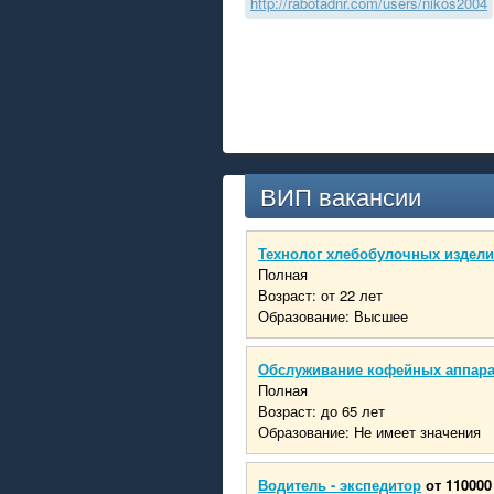
http://rabotadnr.com/users/nikos2004
ВИП вакансии
Технолог хлебобулочных издел
Полная
Возраст: от 22 лет
Образование: Высшее
Обслуживание кофейных аппар
Полная
Возраст: до 65 лет
Образование: Не имеет значения
Водитель - экспедитор
от 110000