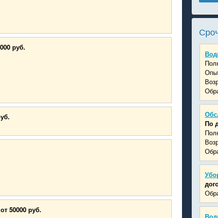
Сроч
000 руб.
Вод
Пол
Опыт
Возр
Обра
Обс
руб.
По 
Пол
Возр
Обра
Убо
дог
Обра
от 50000 руб.
Вод