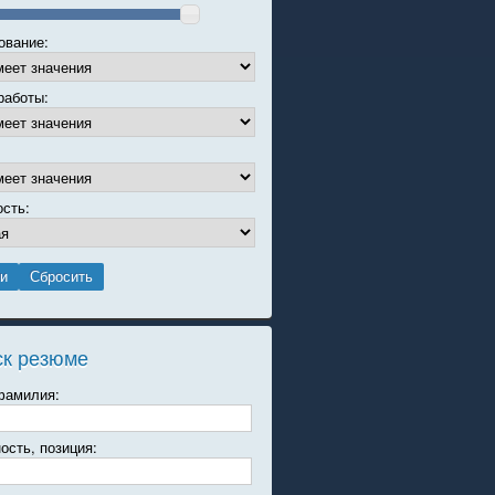
ование:
работы:
ость:
ск резюме
фамилия:
ость, позиция: