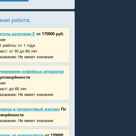
ная работа:
итель категории Е
от 170000 руб.
ная
 работы: от 1 года
аст: от 30 до 60 лет
зование: Не имеет значения
луживание кофейных аппаратов
договорённости
ная
аст: до 65 лет
зование: Не имеет значения
рщица в продуктовый магазин
По
оворённости
зование: Не имеет значения
итель на манипулятор
от 120000