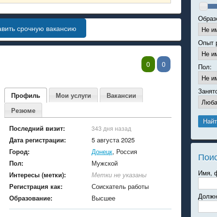
Образ
авить срочную вакансию
Опыт 
0
0
Пол:
Занят
Профиль
Мои услуги
Вакансии
Резюме
Последний визит:
343 дня назад
Дата регистрации:
5 августа 2025
Город:
Донецк
, Россия
Пои
Пол:
Мужской
Имя, 
Интересы (метки):
Метки не указаны
Регистрация как:
Соискатель работы
Должн
Образование:
Высшее