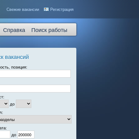
Свежие вакансии
Регистрация
Справка
Поиск работы
к вакансий
ость, позиция:
ст:
до
л:
ата:
до