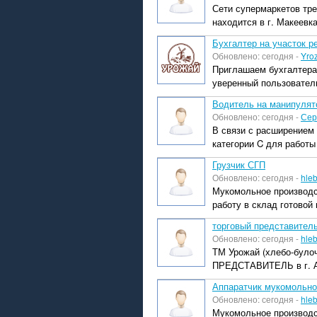
Сети супермаркетов тр
находится в г. Макеевка
Бухгалтер на участок р
Обновлено: сегодня -
Yro
Приглашаем бухгалтера 
уверенный пользователь 
Водитель на манипулят
Обновлено: сегодня -
Сер
В связи с расширением
категории C для работы
Грузчик СГП
Обновлено: сегодня -
hle
Мукомольное производст
работу в склад готовой 
торговый представител
Обновлено: сегодня -
hle
ТМ Урожай (хлебо-було
ПРЕДСТАВИТЕЛЬ в г. Ам
Аппаратчик мукомольног
Обновлено: сегодня -
hle
Мукомольное производст