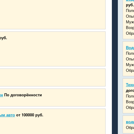
руб.
Пол
Опыт
Муж
Возр
Обра
руб.
Вод
Пол
Опыт
Муж
Обра
Тех
дог
ин
По договорённости
Пол
Возр
Обр
ым авто
от 100000 руб.
вод
Обра