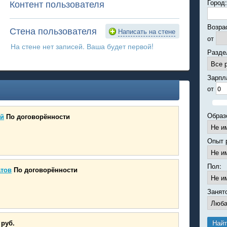
Контент пользователя
Город:
Возра
Стена пользователя
Написать на стене
от
На стене нет записей. Ваша будет первой!
Разде
Зарпл
от
Образ
ий
По договорённости
Опыт 
Пол:
атов
По договорённости
Занят
 руб.