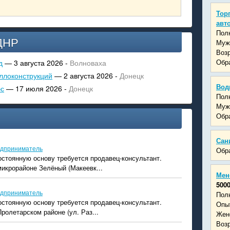
Тор
авт
Пол
ДНР
Муж
Возр
Обра
д
— 3 августа 2026 -
Волноваха
ллоконструкций
— 2 августа 2026 -
Донецк
Вод
эс
— 17 июля 2026 -
Донецк
Пол
Муж
Обра
Сан
дприниматель
Обра
остоянную основу требуется продавец-консультант.
икрорайоне Зелёный (Макеевк...
Мен
5000
дприниматель
Пол
остоянную основу требуется продавец-консультант.
Опыт
ролетарском районе (ул. Раз...
Жен
Возр