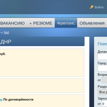
Войти
 ВАКАНСИЮ
+ РЕЗЮМЕ
Фриланс
Объявления
→
fost
в ДНР
Поис
Должн
руб.
Город:
Возра
от
Разде
Зарпл
ин
По договорённости
от