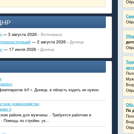
Обра
Сан
ДНР
Обра
д
— 3 августа 2026 -
Волноваха
Убо
ллоконструкций
— 2 августа 2026 -
Донецк
дог
Обра
эс
— 17 июля 2026 -
Донецк
Тор
авт
Пол
в
Муж
essoboy
Возр
еаппаратов ☕️‼️ г. Донецк, в область ездить не нужно.
Обра
астное домохозяйство
Обс
water 2
По 
ском районе для мужчины: - Требуется работник в
Пол
- Помощь по стройке, ук...
Возр
Обра