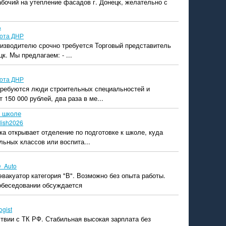
бочий на утепление фасадов г. Донецк, желательно с
ь
ота ДНР
оизводителю срочно требуется Торговый представитель
цк. Мы предлагаем: - ...
ота ДНР
 требуются люди строительных специальностей и
 150 000 рублей, два раза в ме...
к школе
lish2026
ка открывает отделение по подготовке к школе, куда
льных классов или воспита...
_Auto
эвакуатор категория "В". Возможно без опыта работы.
собеседовании обсуждается
logist
твии с ТК РФ. Стабильная высокая зарплата без