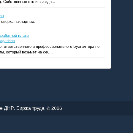
. Собственные сто и выездн...
ан
 сверка накладных.
аработной платы
agerIrina
, ответственного и профессионального Бухгалтера по
ы, который возьмет на себ...
е ДНР. Биржа труда. © 2026
ВАТЕЛЬСКОЕ СОГЛАШЕНИЕ
|
О КОМПАНИИ
|