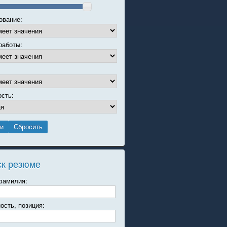
ование:
работы:
ость:
ск резюме
фамилия:
ость, позиция: