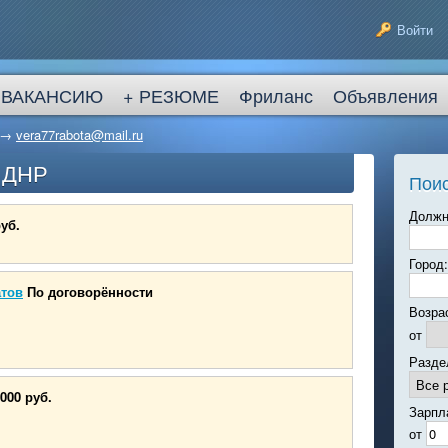
Войти
 ВАКАНСИЮ
+ РЕЗЮМЕ
Фриланс
Объявления
→
vera77rabota@mail.ru
в ДНР
Поис
Должн
руб.
Город:
атов
По договорённости
Возра
от
Разде
000 руб.
Зарпл
от