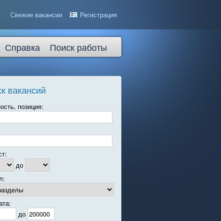
Свежие вакансии
Регистрация
Справка
Поиск работы
к вакансий
ость, позиция:
ст:
до
л:
ата:
до