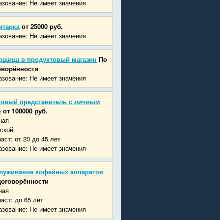
зование: Не имеет значения
итарка
от 25000 руб.
зование: Не имеет значения
рщица в продуктовый магазин
По
оворённости
зование: Не имеет значения
говый представитель с личным
о
от 100000 руб.
ная
ской
аст: от 20 до 45 лет
зование: Не имеет значения
луживание кофейных аппаратов
договорённости
ная
аст: до 65 лет
зование: Не имеет значения