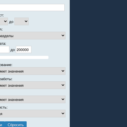
ст:
до
л:
ата:
до
ование:
работы:
ость: