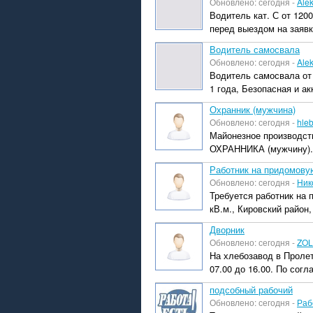
Обновлено: сегодня -
Ale
Водитель кат. С от 120
перед выездом на заявк
Водитель самосвала
Обновлено: сегодня -
Ale
Водитель самосвала от 
1 года, Безопасная и ак
Охранник (мужчина)
Обновлено: сегодня -
hle
Майонезное производств
ОХРАННИКА (мужчину). Г
Работник на придомову
Обновлено: сегодня -
Ник
Требуется работник на
кВ.м., Кировский район
Дворник
Обновлено: сегодня -
ZOL
На хлебозавод в Пролет
07.00 до 16.00. По согл
подсобный рабочий
Обновлено: сегодня -
Раб