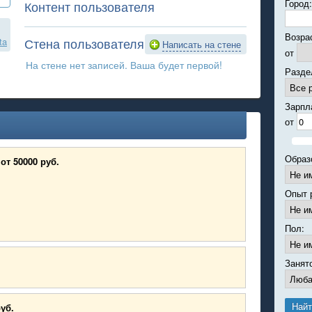
Город:
Контент пользователя
Возра
Стена пользователя
ta
Написать на стене
от
На стене нет записей. Ваша будет первой!
Разде
Зарпл
от
Образ
от 50000 руб.
Опыт 
Пол:
Занят
руб.