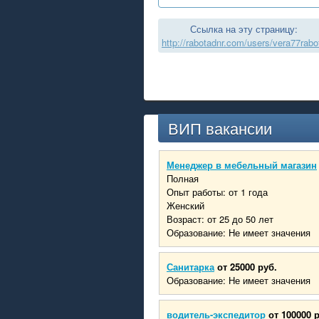
Ссылка на эту страницу:
http://rabotadnr.com/users/vera77rabo
ВИП вакансии
Менеджер в мебельный магазин
Полная
Опыт работы: от 1 года
Женский
Возраст: от 25 до 50 лет
Образование: Не имеет значения
Санитарка
от 25000 руб.
Образование: Не имеет значения
водитель-экспедитор
от 100000 