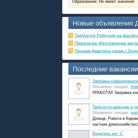
Образование: Не имеет значения
Новые объявления 
Требуется Работник на фасфу
Предлагаю Изготовление мета
Продам Квартира гараж г.Зугр
Последние вакансии
Заправка кофеаппарато
Обновлено: сегодня -
Kof
‼️РАБОТА‼️ Заправка коф
Требуется работник в ч
Обновлено: сегодня -
orel
Донецк. Работа в Киров
частное домохозяйство; 
Водитель кат. С