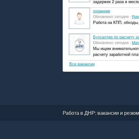
задержек 2 раза в месяц
охранник
Обновлено: сегодня -
Ром
Работа на КПП, обходы,
Бухгалтер по расчету з
Обновлено: сегодня -
Man
Мы ищем внимательного
расчету заработной плат
Все вакансии
Работа в ДНР: вакансии и резюм
|
ПЛАТНЫЕ УСЛУГИ
|
ПОЛЬЗО