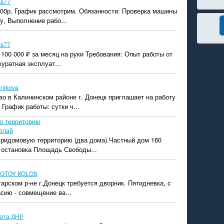
ks77
000р. График рассмотрим. Обязанности: Проверка машины
у, Выполнение рабо...
ks77
100 000 ₽ за месяц на руки Требования: Опыт работы от
куратная эксплуат...
bnikova
о в Калининском районе г. Донецк приглашает на работу
рафик работы: сутки ч...
ю территорию
олай
 придомовую территорию (два дома).Частный дом 160
, остановка Площадь Свободы...
OTOY KOLOS
арском р-не г.Донецк требуется дворник. Пятидневка, с
асию - совмещение ва...
ота ДНР