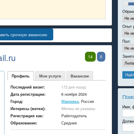
Образ
Опыт 
авить срочную вакансию
Пол:
l.ru
Занят
14
0
Профиль
Мои услуги
Вакансии
Последний визит:
172 дня назад
Дата регистрации:
6 ноября 2024
Пои
Город:
Макеевка
, Россия
Имя, 
Интересы (метки):
Метки не указаны
Регистрация как:
Работодатель
Должн
Образование:
Среднее