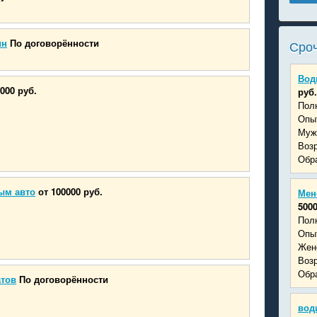
ин
По договорённости
Сроч
Вод
000 руб.
руб.
Пол
Опыт
Муж
Возр
Обра
ым авто
от 100000 руб.
Мен
5000
Пол
Опыт
Жен
Возр
Обра
атов
По договорённости
вод