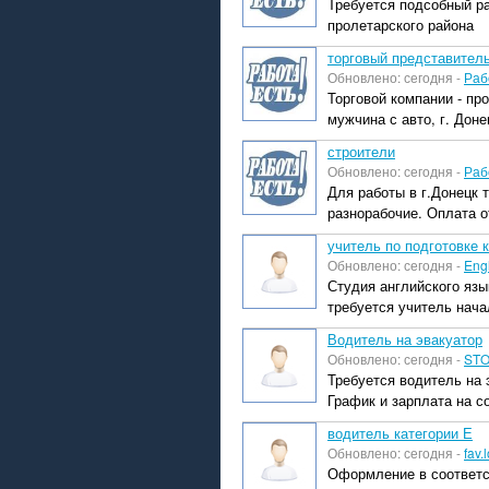
Требуется подсобный ра
пролетарского района
торговый представител
Обновлено: сегодня -
Раб
Торговой компании - пр
мужчина с авто, г. Доне
строители
Обновлено: сегодня -
Раб
Для работы в г.Донецк
разнорабочие. Оплата от
учитель по подготовке 
Обновлено: сегодня -
Eng
Студия английского язы
требуется учитель нача
Водитель на эвакуатор
Обновлено: сегодня -
STO
Требуется водитель на 
График и зарплата на 
водитель категории Е
Обновлено: сегодня -
fav.
Оформление в соответс