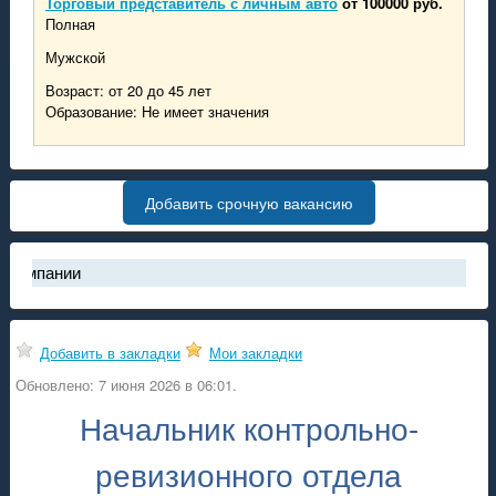
Торговый представитель с личным авто
от 100000 руб.
Полная
Мужской
Возраст: от 20 до 45 лет
Образование: Не имеет значения
Добавить срочную вакансию
пании
 труда в России стал рынком соискателя
 высокооплачиваемые рабочие специальности за первый кварт
Добавить в закладки
Мои закладки
жение «работа ДНР» снова доступно в Play Market
ополнить баланс аккаунта на проекте "работа ДНР"
Обновлено: 7 июня 2026 в 06:01.
ое обновление на проекте "работа ДНР": закладки, обновление 
Начальник контрольно-
 работы в России и Украине
ревизионного отдела
льные вакансии в ДНР на 2021 год от Центра Занятости ДНР (е
ажные вакансии