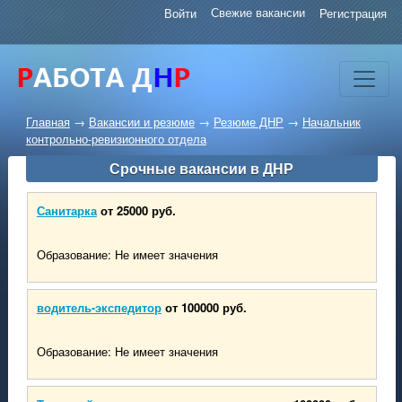
Свежие вакансии
Войти
Регистрация
Главная
→
Вакансии и резюме
→
Резюме ДНР
→
Начальник
контрольно-ревизионного отдела
Срочные вакансии в ДНР
Санитарка
от 25000 руб.
Образование: Не имеет значения
водитель-экспедитор
от 100000 руб.
Образование: Не имеет значения