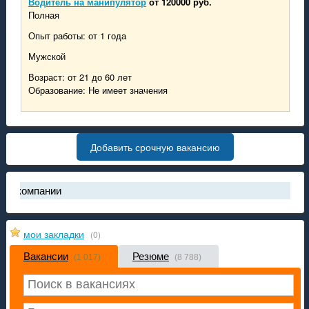
Водитель на манипулятор
от 120000 руб.
Полная
Опыт работы: от 1 года
Мужской
Возраст: от 21 до 60 лет
Образование: Не имеет значения
Добавить срочную вакансию
компании
нок труда в России стал рынком соискателя
мые высокооплачиваемые рабочие специальности за первый ква
мои закладки
(0)
иложение «работа ДНР» снова доступно в Play Market
Вакансии
Резюме
к пополнить баланс аккаунта на проекте "работа ДНР"
(1 017)
(8 788)
льшое обновление на проекте "работа ДНР": закладки, обновлени
иск работы в России и Украине