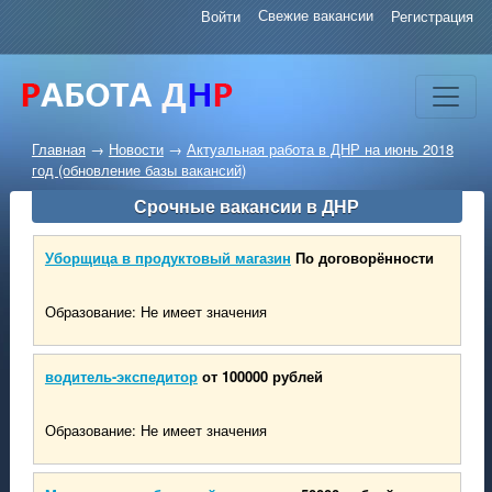
Свежие вакансии
Войти
Регистрация
Главная
→
Новости
→
Актуальная работа в ДНР на июнь 2018
год (обновление базы вакансий)
Срочные вакансии в ДНР
Уборщица в продуктовый магазин
По договорённости
Образование: Не имеет значения
водитель-экспедитор
от 100000 рублей
Образование: Не имеет значения