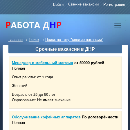
Свежие вакансии
Войти
Регистрация
Главная
→
Поиск
→
Поиск по тегу "свежие вакансии"
Срочные вакансии в ДНР
Менеджер в мебельный магазин
от 50000 рублей
Полная
Опыт работы: от 1 года
Женский
Возраст: от 25 до 50 лет
Образование: Не имеет значения
Обслуживание кофейных аппаратов
По договорённости
Полная