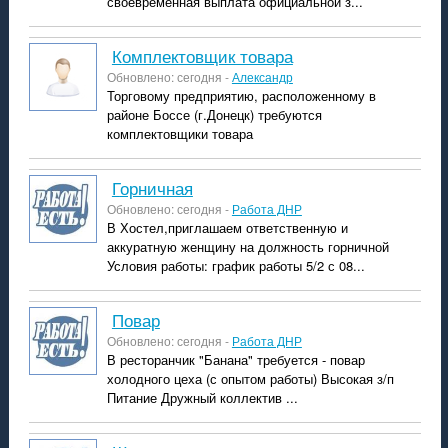
своевременная выплата официальной з...
комплектовщик товара
Обновлено: сегодня -
Александр
Торговому предприятию, расположенному в
районе Боссе (г.Донецк) требуются
комплектовщики товара
горничная
Обновлено: сегодня -
Работа ДНР
В Хостел,приглашаем ответственную и
аккуратную женщину на должность горничной
Условия работы: график работы 5/2 с 08...
повар
Обновлено: сегодня -
Работа ДНР
В ресторанчик "Банана" требуется - повар
холодного цеха (с опытом работы) Высокая з/п
Питание Дружный коллектив ...