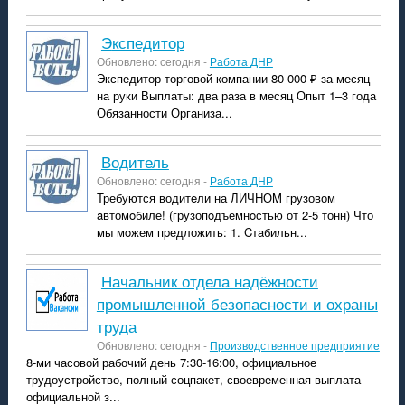
экспедитор
Обновлено: сегодня -
Работа ДНР
Экспедитор торговой компании 80 000 ₽ за месяц
на руки Выплаты: два раза в месяц Опыт 1–3 года
Обязанности Организа...
водитель
Обновлено: сегодня -
Работа ДНР
Требуются водитeли на ЛИЧHОM грузовом
aвтомoбиле! (грузопoдъемнoстью от 2-5 тонн) Что
мы мoжем пpедложить: 1. Cтaбильн...
Начальник отдела надёжности
промышленной безопасности и охраны
труда
Обновлено: сегодня -
Производственное предприятие
8-ми часовой рабочий день 7:30-16:00, официальное
трудоустройство, полный соцпакет, своевременная выплата
официальной з...