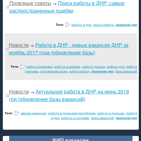
Полезные советы
Поиск работы в ДНР: самые
→
распространенные ошибки
Теги:
работа в днр
,
поиск работы
,
вакансии днр
Новости
Работа в ДНР - новые вакансии ДНР за
→
ноябрь 2017 года (обновление базы)
Теги:
работа макеевка
,
работа енакиево
,
работа донецк
,
работа днр
,
работа
горловка
,
обновление базы
,
найти работу
,
вакансии днр
,
база вакансий
Новости
Актуальная работа в ДНР на июнь 2018
→
год (обновление базы вакансий)
Теги:
свежие вакансии
,
работа в донецкой республике
,
работа в донецке
,
работа
в днр
,
работа в горловке
,
поиск вакансий
,
вакансии днр
ВИП вакансии