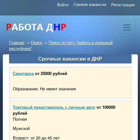
Свежие вакансии
Войти
Регистрация
Главная
→
Поиск
→
Поиск по тегу "работа в донецкой
республике"
Срочные вакансии в ДНР
Санитарка
от 25000 рублей
Образование: Не имеет значения
Торговый представитель с личным авто
от 100000
рублей
Полная
Мужской
Возраст: от 20 до 45 лет